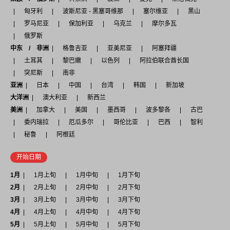
匈牙利
波斯尼亚 - 黑塞哥维那
塞尔维亚
黑山
罗马尼亚
保加利亚
乌克兰
摩尔多瓦
俄罗斯
中东 / 非洲
格鲁吉亚
亚美尼亚
阿塞拜疆
土耳其
黎巴嫩
以色列
阿拉伯联合酋长国
突尼斯
南非
亚洲
日本
中国
台湾
韩国
新加坡
大洋洲
澳大利亚
新西兰
美洲
加拿大
美国
墨西哥
波多黎各
古巴
委内瑞拉
厄瓜多尔
哥伦比亚
巴西
智利
秘鲁
阿根廷
开始日期
1月
1月上旬
1月中旬
1月下旬
2月
2月上旬
2月中旬
2月下旬
3月
3月上旬
3月中旬
3月下旬
4月
4月上旬
4月中旬
4月下旬
5月
5月上旬
5月中旬
5月下旬