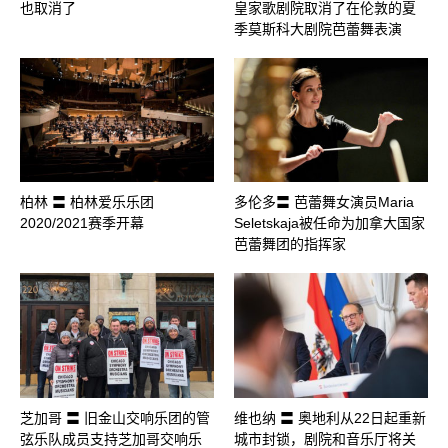
也取消了
皇家歌剧院取消了在伦敦的夏
季莫斯科大剧院芭蕾舞表演
柏林 〓 柏林爱乐乐团
多伦多〓 芭蕾舞女演员Maria
2020/2021赛季开幕
Seletskaja被任命为加拿大国家
芭蕾舞团的指挥家
芝加哥 〓 旧金山交响乐团的管
维也纳 〓 奥地利从22日起重新
弦乐队成员支持芝加哥交响乐
城市封锁，剧院和音乐厅将关