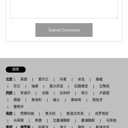
国家
北欧
英国
爱尔兰
丹麦
冰岛
挪威
芬兰
瑞典
爱沙尼亚
拉脱维亚
立陶宛
西欧
安道尔
法国
比利时
荷兰
卢森堡
德国
奥地利
瑞士
摩纳哥
西班牙
葡萄牙
南欧
梵蒂冈城
意大利
斯洛文尼亚
克罗地亚
马其顿
希腊
北塞浦路斯
塞浦路斯
马耳他
東欧 / 俄罗斯
科索沃
波兰
捷克
斯洛伐克