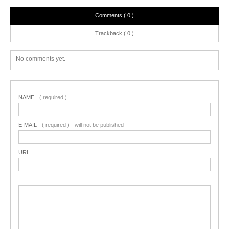
Comments ( 0 )
Trackback ( 0 )
No comments yet.
NAME
( required )
E-MAIL
( required ) - will not be published -
URL