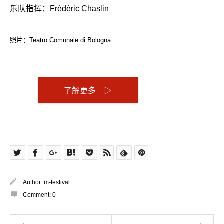
乐队指挥：Frédéric Chaslin
照片：Teatro Comunale di Bologna
了解更多 ▷
Author:
m-festival
Comment:
0