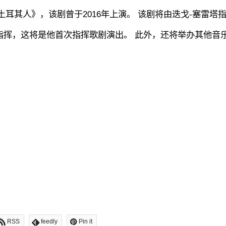
大利的土耳其人》，该剧曾于2016年上演。 该剧将由迭戈-塞雷塔
首席指挥，这将是他首次指挥歌剧演出。 此外，还将举办其他音
RSS
feedly
Pin it