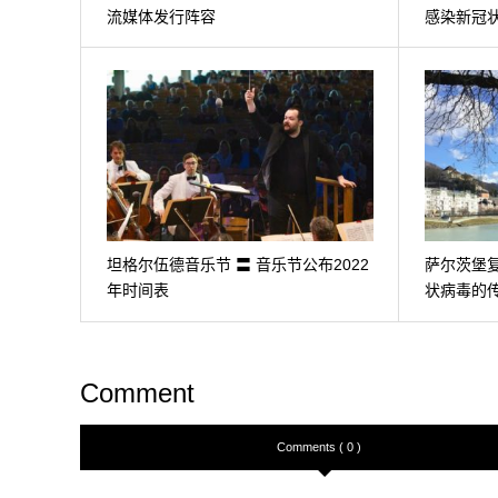
流媒体发行阵容
感染新冠
坦格尔伍德音乐节 〓 音乐节公布2022
萨尔茨堡复
年时间表
状病毒的
Comment
Comments ( 0 )