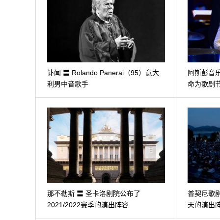
讣闻 〓 Rolando Panerai（95）意大
阿斯彭音乐节
利男中音歌手
命为歌剧
那不勒斯 〓 圣卡洛剧院公布了
普契尼歌剧
2021/2022赛季的演出阵容
天的演出