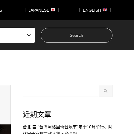
US
｜ JAPANESE
｜
｜ ENGLISH
｜
近期文章
台北 〓 “台湾阿格里奇音乐节”定于10月举行、阿
格里奇家族三代人将同台亮相