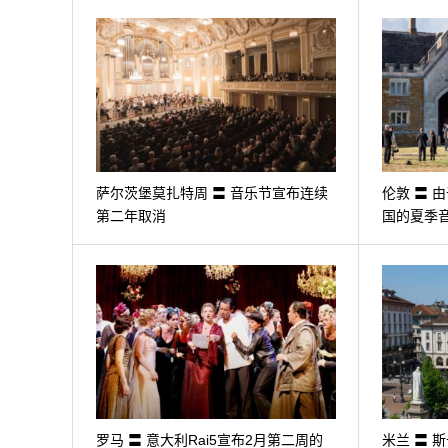
萨尔茨堡莫扎特周 〓 音乐节宣布连续
伦敦 〓 
第二年取消
国的夏季
罗马 〓 意大利Rai5宣布2月第二周的
米兰 〓 