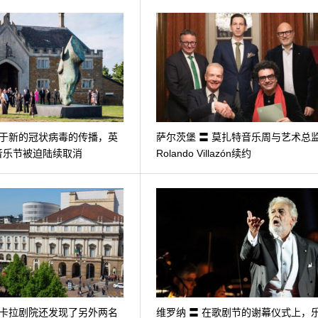
由于新的冠状病毒的传播，英
萨尔茨堡 〓 莫扎特音乐周与艺术总
音乐节被迫陆续取消
Rolando Villazón续约
斯卡拉剧院还发现了另外两名
维罗纳 〓 在歌剧节的谢幕仪式上，