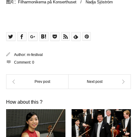
图片：Filharmonikerna på Konserthuset / Nadja Sjöström
Author:
m-festival
Comment:
0
How about this ?