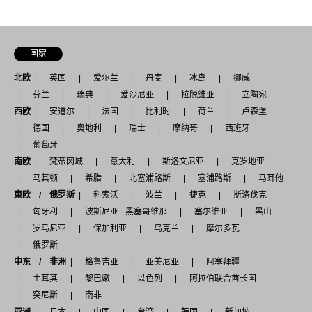
国家
北欧
英国
爱尔兰
丹麦
冰岛
挪威
芬兰
瑞典
爱沙尼亚
拉脱维亚
立陶宛
西欧
安道尔
法国
比利时
荷兰
卢森堡
德国
奥地利
瑞士
摩纳哥
西班牙
葡萄牙
南欧
梵蒂冈城
意大利
斯洛文尼亚
克罗地亚
马其顿
希腊
北塞浦路斯
塞浦路斯
马耳他
東欧 / 俄罗斯
科索沃
波兰
捷克
斯洛伐克
匈牙利
波斯尼亚 - 黑塞哥维那
塞尔维亚
黑山
罗马尼亚
保加利亚
乌克兰
摩尔多瓦
俄罗斯
中东 / 非洲
格鲁吉亚
亚美尼亚
阿塞拜疆
土耳其
黎巴嫩
以色列
阿拉伯联合酋长国
突尼斯
南非