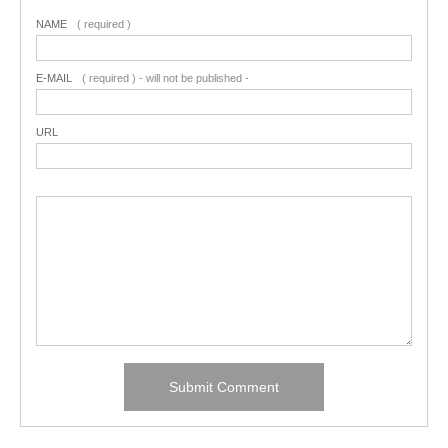
NAME
( required )
E-MAIL
( required ) - will not be published -
URL