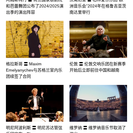
和芭蕾舞团公布了2024/2025演
洲音乐会”2024年在格鲁吉亚茨
出季的演出阵容
南达里举行
格拉斯哥 〓 Maxim
伦敦 〓 伦敦交响乐团在新赛季
Emelyanychev与苏格兰室内乐
开始后立即前往中国和越南
团续签了合同
明尼阿波利斯 〓 明尼苏达管弦
维罗纳 〓 维罗纳音乐节取消了