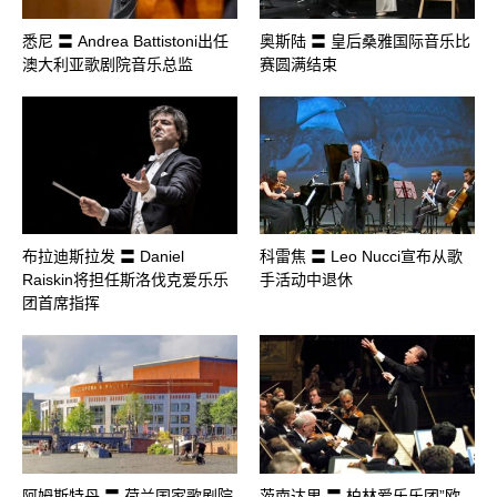
悉尼 〓 Andrea Battistoni出任
奥斯陆 〓 皇后桑雅国际音乐比
澳大利亚歌剧院音乐总监
赛圆满结束
布拉迪斯拉发 〓 Daniel
科雷焦 〓 Leo Nucci宣布从歌
Raiskin将担任斯洛伐克爱乐乐
手活动中退休
团首席指挥
阿姆斯特丹 〓 荷兰国家歌剧院
茨南达里 〓 柏林爱乐乐团”欧