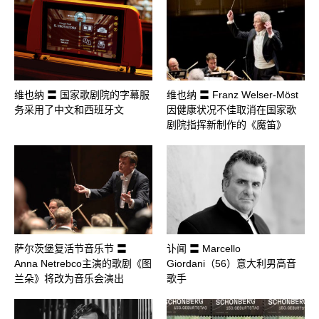
维也纳 〓 国家歌剧院的字幕服
维也纳 〓 Franz Welser-Möst
务采用了中文和西班牙文
因健康状况不佳取消在国家歌
剧院指挥新制作的《魔笛》
萨尔茨堡复活节音乐节 〓
讣闻 〓 Marcello
Anna Netrebco主演的歌剧《图
Giordani（56）意大利男高音
兰朵》将改为音乐会演出
歌手