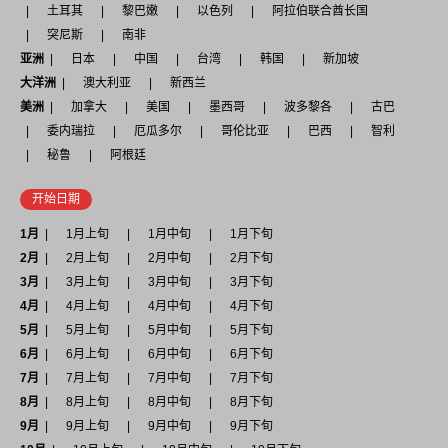
土耳其
黎巴嫩
以色列
阿拉伯联合酋长国
突尼斯
南非
亚洲
日本
中国
台湾
韩国
新加坡
大洋洲
澳大利亚
新西兰
美洲
加拿大
美国
墨西哥
波多黎各
古巴
委内瑞拉
厄瓜多尔
哥伦比亚
巴西
智利
秘鲁
阿根廷
开始日期
1月
1月上旬
1月中旬
1月下旬
2月
2月上旬
2月中旬
2月下旬
3月
3月上旬
3月中旬
3月下旬
4月
4月上旬
4月中旬
4月下旬
5月
5月上旬
5月中旬
5月下旬
6月
6月上旬
6月中旬
6月下旬
7月
7月上旬
7月中旬
7月下旬
8月
8月上旬
8月中旬
8月下旬
9月
9月上旬
9月中旬
9月下旬