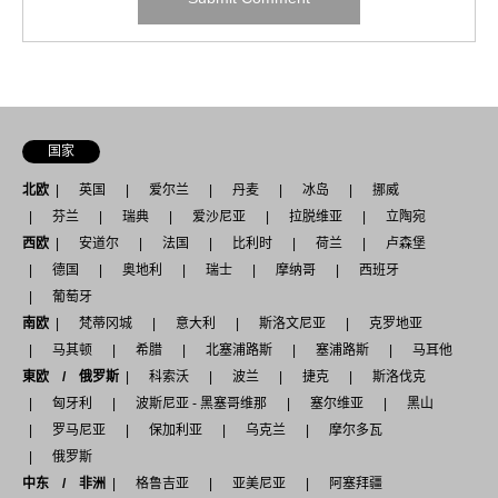
国家
北欧
英国
爱尔兰
丹麦
冰岛
挪威
芬兰
瑞典
爱沙尼亚
拉脱维亚
立陶宛
西欧
安道尔
法国
比利时
荷兰
卢森堡
德国
奥地利
瑞士
摩纳哥
西班牙
葡萄牙
南欧
梵蒂冈城
意大利
斯洛文尼亚
克罗地亚
马其顿
希腊
北塞浦路斯
塞浦路斯
马耳他
東欧 / 俄罗斯
科索沃
波兰
捷克
斯洛伐克
匈牙利
波斯尼亚 - 黑塞哥维那
塞尔维亚
黑山
罗马尼亚
保加利亚
乌克兰
摩尔多瓦
俄罗斯
中东 / 非洲
格鲁吉亚
亚美尼亚
阿塞拜疆