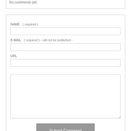
No comments yet.
NAME
( required )
E-MAIL
( required ) - will not be published -
URL