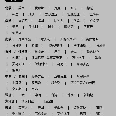
北欧
英国
爱尔兰
丹麦
冰岛
挪威
芬兰
瑞典
爱沙尼亚
拉脱维亚
立陶宛
西欧
安道尔
法国
比利时
荷兰
卢森堡
德国
奥地利
瑞士
摩纳哥
西班牙
葡萄牙
南欧
梵蒂冈城
意大利
斯洛文尼亚
克罗地亚
马其顿
希腊
北塞浦路斯
塞浦路斯
马耳他
東欧 / 俄罗斯
科索沃
波兰
捷克
斯洛伐克
匈牙利
波斯尼亚 - 黑塞哥维那
塞尔维亚
黑山
罗马尼亚
保加利亚
乌克兰
摩尔多瓦
俄罗斯
中东 / 非洲
格鲁吉亚
亚美尼亚
阿塞拜疆
土耳其
黎巴嫩
以色列
阿拉伯联合酋长国
突尼斯
南非
亚洲
日本
中国
台湾
韩国
新加坡
大洋洲
澳大利亚
新西兰
美洲
加拿大
美国
墨西哥
波多黎各
古巴
委内瑞拉
厄瓜多尔
哥伦比亚
巴西
智利