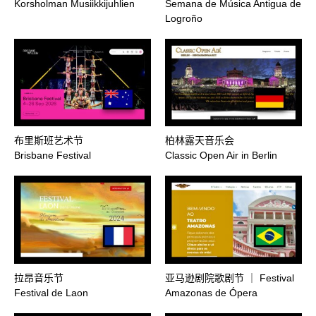
Korsholman Musiikkijuhlien
Semana de Música Antigua de
Logroño
布里斯班艺术节
柏林露天音乐会
Brisbane Festival
Classic Open Air in Berlin
拉昂音乐节
亚马逊剧院歌剧节 ｜ Festival
Festival de Laon
Amazonas de Ópera