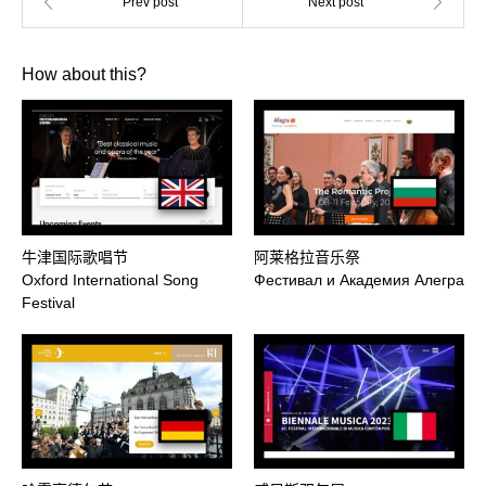
How about this?
牛津国际歌唱节
阿莱格拉音乐祭
Oxford International Song
Фестивал и Академия Алегра
Festival