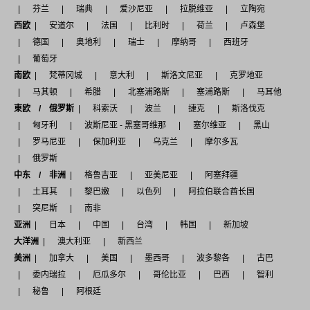
芬兰
瑞典
爱沙尼亚
拉脱维亚
立陶宛
西欧
安道尔
法国
比利时
荷兰
卢森堡
德国
奥地利
瑞士
摩纳哥
西班牙
葡萄牙
南欧
梵蒂冈城
意大利
斯洛文尼亚
克罗地亚
马其顿
希腊
北塞浦路斯
塞浦路斯
马耳他
東欧 / 俄罗斯
科索沃
波兰
捷克
斯洛伐克
匈牙利
波斯尼亚 - 黑塞哥维那
塞尔维亚
黑山
罗马尼亚
保加利亚
乌克兰
摩尔多瓦
俄罗斯
中东 / 非洲
格鲁吉亚
亚美尼亚
阿塞拜疆
土耳其
黎巴嫩
以色列
阿拉伯联合酋长国
突尼斯
南非
亚洲
日本
中国
台湾
韩国
新加坡
大洋洲
澳大利亚
新西兰
美洲
加拿大
美国
墨西哥
波多黎各
古巴
委内瑞拉
厄瓜多尔
哥伦比亚
巴西
智利
秘鲁
阿根廷