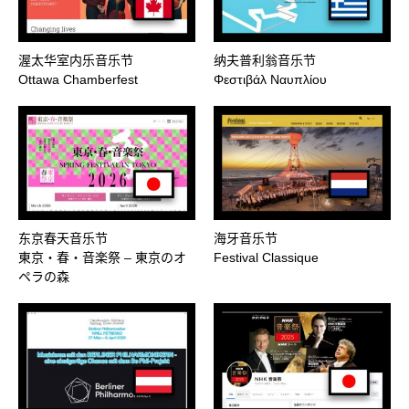
渥太华室内乐音乐节
纳夫普利翁音乐节
Ottawa Chamberfest
Φεστιβάλ Ναυπλίου
东京春天音乐节
海牙音乐节
東京・春・音楽祭 – 東京のオ
Festival Classique
ペラの森