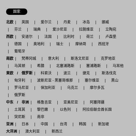
国家
北欧
英国
爱尔兰
丹麦
冰岛
挪威
芬兰
瑞典
爱沙尼亚
拉脱维亚
立陶宛
西欧
安道尔
法国
比利时
荷兰
卢森堡
德国
奥地利
瑞士
摩纳哥
西班牙
葡萄牙
南欧
梵蒂冈城
意大利
斯洛文尼亚
克罗地亚
马其顿
希腊
北塞浦路斯
塞浦路斯
马耳他
東欧 / 俄罗斯
科索沃
波兰
捷克
斯洛伐克
匈牙利
波斯尼亚 - 黑塞哥维那
塞尔维亚
黑山
罗马尼亚
保加利亚
乌克兰
摩尔多瓦
俄罗斯
中东 / 非洲
格鲁吉亚
亚美尼亚
阿塞拜疆
土耳其
黎巴嫩
以色列
阿拉伯联合酋长国
突尼斯
南非
亚洲
日本
中国
台湾
韩国
新加坡
大洋洲
澳大利亚
新西兰