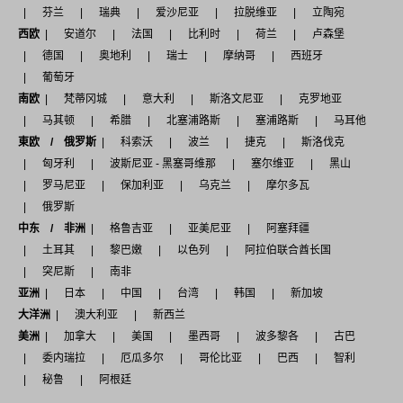
芬兰
瑞典
爱沙尼亚
拉脱维亚
立陶宛
西欧
安道尔
法国
比利时
荷兰
卢森堡
德国
奥地利
瑞士
摩纳哥
西班牙
葡萄牙
南欧
梵蒂冈城
意大利
斯洛文尼亚
克罗地亚
马其顿
希腊
北塞浦路斯
塞浦路斯
马耳他
東欧 / 俄罗斯
科索沃
波兰
捷克
斯洛伐克
匈牙利
波斯尼亚 - 黑塞哥维那
塞尔维亚
黑山
罗马尼亚
保加利亚
乌克兰
摩尔多瓦
俄罗斯
中东 / 非洲
格鲁吉亚
亚美尼亚
阿塞拜疆
土耳其
黎巴嫩
以色列
阿拉伯联合酋长国
突尼斯
南非
亚洲
日本
中国
台湾
韩国
新加坡
大洋洲
澳大利亚
新西兰
美洲
加拿大
美国
墨西哥
波多黎各
古巴
委内瑞拉
厄瓜多尔
哥伦比亚
巴西
智利
秘鲁
阿根廷