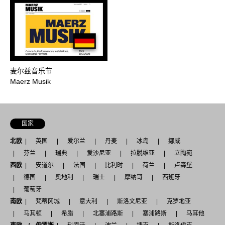
麦尔兹音乐节
Maerz Musik
国家
北欧
英国
爱尔兰
丹麦
冰岛
挪威
芬兰
瑞典
爱沙尼亚
拉脱维亚
立陶宛
西欧
安道尔
法国
比利时
荷兰
卢森堡
德国
奥地利
瑞士
摩纳哥
西班牙
葡萄牙
南欧
梵蒂冈城
意大利
斯洛文尼亚
克罗地亚
马其顿
希腊
北塞浦路斯
塞浦路斯
马耳他