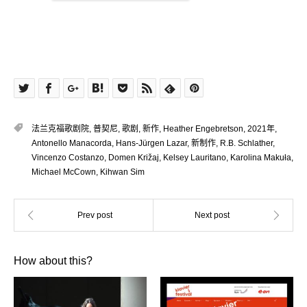
法兰克福歌剧院
,
普契尼
,
歌剧
,
新作
,
Heather Engebretson
,
2021年
,
Antonello Manacorda
,
Hans-Jürgen Lazar
,
新制作
,
R.B. Schlather
,
Vincenzo Costanzo
,
Domen Križaj
,
Kelsey Lauritano
,
Karolina Makuła
,
Michael McCown
,
Kihwan Sim
How about this?