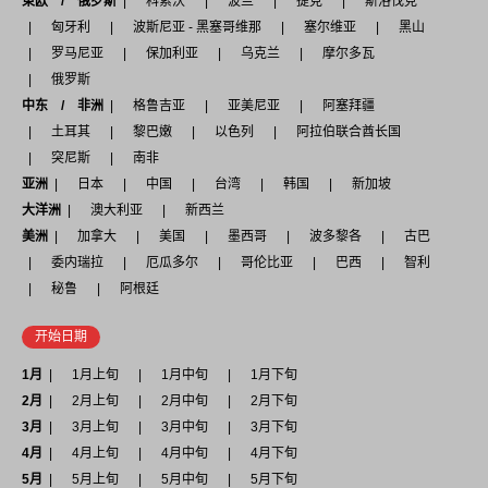
東欧 / 俄罗斯
科索沃
波兰
捷克
斯洛伐克
匈牙利
波斯尼亚 - 黑塞哥维那
塞尔维亚
黑山
罗马尼亚
保加利亚
乌克兰
摩尔多瓦
俄罗斯
中东 / 非洲
格鲁吉亚
亚美尼亚
阿塞拜疆
土耳其
黎巴嫩
以色列
阿拉伯联合酋长国
突尼斯
南非
亚洲
日本
中国
台湾
韩国
新加坡
大洋洲
澳大利亚
新西兰
美洲
加拿大
美国
墨西哥
波多黎各
古巴
委内瑞拉
厄瓜多尔
哥伦比亚
巴西
智利
秘鲁
阿根廷
开始日期
1月
1月上旬
1月中旬
1月下旬
2月
2月上旬
2月中旬
2月下旬
3月
3月上旬
3月中旬
3月下旬
4月
4月上旬
4月中旬
4月下旬
5月
5月上旬
5月中旬
5月下旬