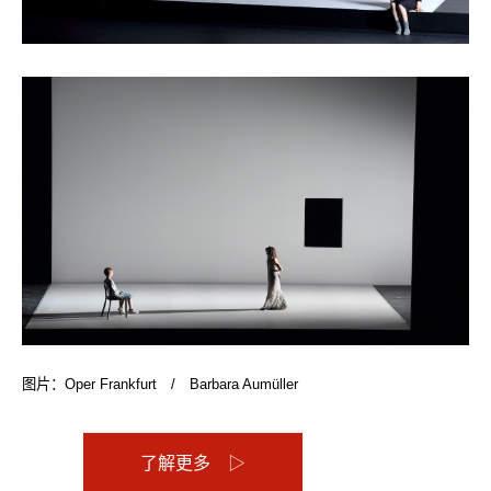
图片：Oper Frankfurt / Barbara Aumüller
了解更多 ▷