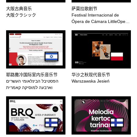
大阪古典音乐
萨莫拉歌剧节
大阪クラシック
Festival Internacional de
Ópera de Cámara LittleOpe…
耶路撒冷国际室内乐音乐节
华沙之秋现代音乐节
הפסטיבל הבינלאומי העשרים
Warszawska Jesień
וארבעה למוסיקה קאמרית