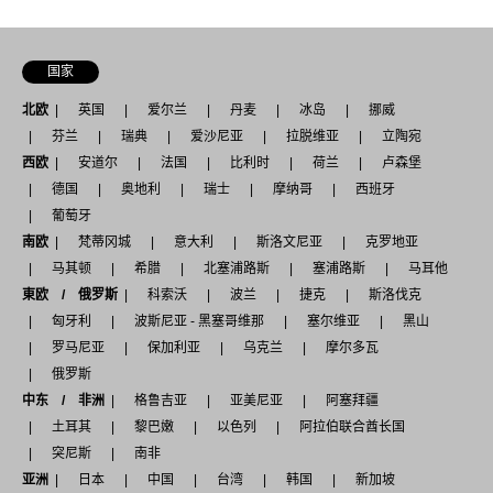
国家
北欧
英国
爱尔兰
丹麦
冰岛
挪威
芬兰
瑞典
爱沙尼亚
拉脱维亚
立陶宛
西欧
安道尔
法国
比利时
荷兰
卢森堡
德国
奥地利
瑞士
摩纳哥
西班牙
葡萄牙
南欧
梵蒂冈城
意大利
斯洛文尼亚
克罗地亚
马其顿
希腊
北塞浦路斯
塞浦路斯
马耳他
東欧 / 俄罗斯
科索沃
波兰
捷克
斯洛伐克
匈牙利
波斯尼亚 - 黑塞哥维那
塞尔维亚
黑山
罗马尼亚
保加利亚
乌克兰
摩尔多瓦
俄罗斯
中东 / 非洲
格鲁吉亚
亚美尼亚
阿塞拜疆
土耳其
黎巴嫩
以色列
阿拉伯联合酋长国
突尼斯
南非
亚洲
日本
中国
台湾
韩国
新加坡