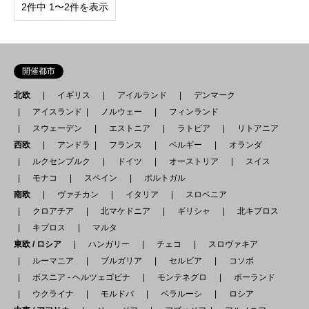
2件中 1〜2件を表示
開催都市
北欧
イギリス
アイルランド
デンマーク
アイスランド
ノルウェー
フィンランド
スウェーデン
エストニア
ラトビア
リトアニア
西欧
アンドラ
フランス
ベルギー
オランダ
ルクセンブルク
ドイツ
オーストリア
スイス
モナコ
スペイン
ポルトガル
南欧
ヴァチカン
イタリア
スロベニア
クロアチア
北マケドニア
ギリシャ
北キプロス
キプロス
マルタ
東欧 / ロシア
ハンガリー
チェコ
スロヴァキア
ルーマニア
ブルガリア
セルビア
コソボ
ボスニア - ヘルツェゴビナ
モンテネグロ
ポーランド
ウクライナ
モルドバ
ベラルーシ
ロシア