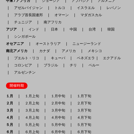
中東 / アフリカ
ジョージア
アブハジア
アルメニア
アゼルバイジャン
トルコ
イスラエル
レバノン
アラブ首長国連邦
オマーン
マダガスカル
チュニジア
南アフリカ
アジア
インド
日本
中国
台湾
韓国
シンガポール
オセアニア
オーストラリア
ニュージーランド
南北アメリカ
カナダ
アメリカ
メキシコ
プエルト・リコ
キューバ
ベネズエラ
エクアドル
コロンビア
ブラジル
チリ
ペルー
アルゼンチン
開催時期
１月
１月上旬
１月中旬
１月下旬
２月
２月上旬
２月中旬
２月下旬
３月
３月上旬
３月中旬
３月下旬
４月
４月上旬
４月中旬
４月下旬
５月
５月上旬
５月中旬
５月下旬
６月
６月上旬
６月中旬
６月下旬