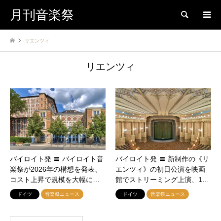
月刊音楽祭
検索
リエンツィ
リエンツィ
バイロイト発 〓 バイロイト音
バイロイト発 〓 新制作の《リ
楽祭が2026年の構想を発表、
エンツィ》の初日公演を映画
コスト上昇で規模を大幅に…
館でストリーミング上演、1…
ドイツ
音楽祭ニュース
ドイツ
音楽祭ニュース