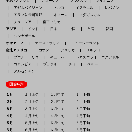
中東 / アフリカ
ジョージア
アブハジア
アルメニア
アゼルバイジャン
トルコ
イスラエル
レバノン
アラブ首長国連邦
オマーン
マダガスカル
チュニジア
南アフリカ
アジア
インド
日本
中国
台湾
韓国
シンガポール
オセアニア
オーストラリア
ニュージーランド
南北アメリカ
カナダ
アメリカ
メキシコ
プエルト・リコ
キューバ
ベネズエラ
エクアドル
コロンビア
ブラジル
チリ
ペルー
アルゼンチン
開催時期
１月
１月上旬
１月中旬
１月下旬
２月
２月上旬
２月中旬
２月下旬
３月
３月上旬
３月中旬
３月下旬
４月
４月上旬
４月中旬
４月下旬
５月
５月上旬
５月中旬
５月下旬
６月
６月上旬
６月中旬
６月下旬