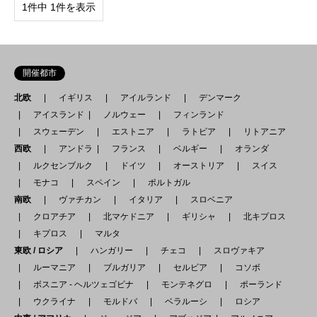
1件中 1件を表示
開催都市
北欧
イギリス
アイルランド
デンマーク
アイスランド
ノルウェー
フィンランド
スウェーデン
エストニア
ラトビア
リトアニア
西欧
アンドラ
フランス
ベルギー
オランダ
ルクセンブルク
ドイツ
オーストリア
スイス
モナコ
スペイン
ポルトガル
南欧
ヴァチカン
イタリア
スロベニア
クロアチア
北マケドニア
ギリシャ
北キプロス
キプロス
マルタ
東欧 / ロシア
ハンガリー
チェコ
スロヴァキア
ルーマニア
ブルガリア
セルビア
コソボ
ボスニア - ヘルツェゴビナ
モンテネグロ
ポーランド
ウクライナ
モルドバ
ベラルーシ
ロシア