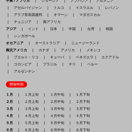
中東 / アフリカ
ジョージア
アブハジア
アルメニア
アゼルバイジャン
トルコ
イスラエル
レバノン
アラブ首長国連邦
オマーン
マダガスカル
チュニジア
南アフリカ
アジア
インド
日本
中国
台湾
韓国
シンガポール
オセアニア
オーストラリア
ニュージーランド
南北アメリカ
カナダ
アメリカ
メキシコ
プエルト・リコ
キューバ
ベネズエラ
エクアドル
コロンビア
ブラジル
チリ
ペルー
アルゼンチン
開催時期
１月
１月上旬
１月中旬
１月下旬
２月
２月上旬
２月中旬
２月下旬
３月
３月上旬
３月中旬
３月下旬
４月
４月上旬
４月中旬
４月下旬
５月
５月上旬
５月中旬
５月下旬
６月
６月上旬
６月中旬
６月下旬