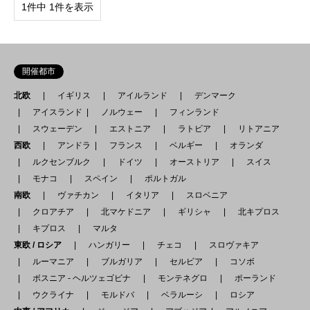
1件中 1件を表示
開催都市
北欧
イギリス
アイルランド
デンマーク
アイスランド
ノルウェー
フィンランド
スウェーデン
エストニア
ラトビア
リトアニア
西欧
アンドラ
フランス
ベルギー
オランダ
ルクセンブルク
ドイツ
オーストリア
スイス
モナコ
スペイン
ポルトガル
南欧
ヴァチカン
イタリア
スロベニア
クロアチア
北マケドニア
ギリシャ
北キプロス
キプロス
マルタ
東欧 / ロシア
ハンガリー
チェコ
スロヴァキア
ルーマニア
ブルガリア
セルビア
コソボ
ボスニア - ヘルツェゴビナ
モンテネグロ
ポーランド
ウクライナ
モルドバ
ベラルーシ
ロシア