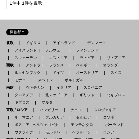
1件中 1件を表示
開催都市
北欧
イギリス
アイルランド
デンマーク
アイスランド
ノルウェー
フィンランド
スウェーデン
エストニア
ラトビア
リトアニア
西欧
アンドラ
フランス
ベルギー
オランダ
ルクセンブルク
ドイツ
オーストリア
スイス
モナコ
スペイン
ポルトガル
南欧
ヴァチカン
イタリア
スロベニア
クロアチア
北マケドニア
ギリシャ
北キプロス
キプロス
マルタ
東欧 / ロシア
ハンガリー
チェコ
スロヴァキア
ルーマニア
ブルガリア
セルビア
コソボ
ボスニア - ヘルツェゴビナ
モンテネグロ
ポーランド
ウクライナ
モルドバ
ベラルーシ
ロシア