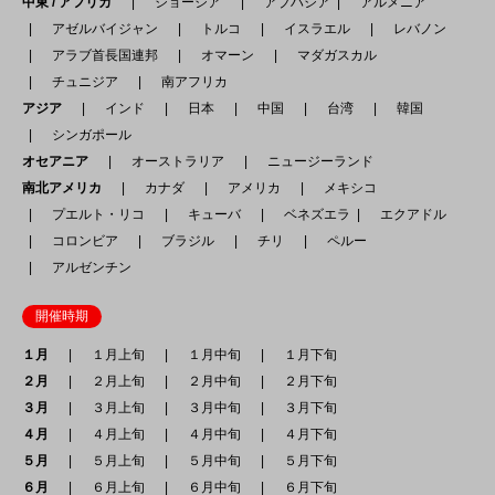
中東 / アフリカ
ジョージア
アブハジア
アルメニア
アゼルバイジャン
トルコ
イスラエル
レバノン
アラブ首長国連邦
オマーン
マダガスカル
チュニジア
南アフリカ
アジア
インド
日本
中国
台湾
韓国
シンガポール
オセアニア
オーストラリア
ニュージーランド
南北アメリカ
カナダ
アメリカ
メキシコ
プエルト・リコ
キューバ
ベネズエラ
エクアドル
コロンビア
ブラジル
チリ
ペルー
アルゼンチン
開催時期
１月
１月上旬
１月中旬
１月下旬
２月
２月上旬
２月中旬
２月下旬
３月
３月上旬
３月中旬
３月下旬
４月
４月上旬
４月中旬
４月下旬
５月
５月上旬
５月中旬
５月下旬
６月
６月上旬
６月中旬
６月下旬