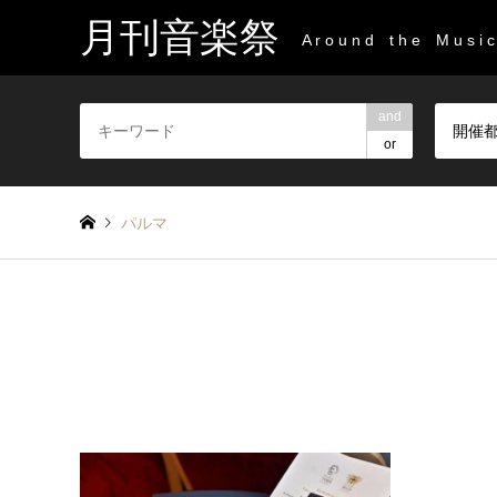
月刊音楽祭
A r o u n d t h e M u s i c 
and
開催
or
パルマ