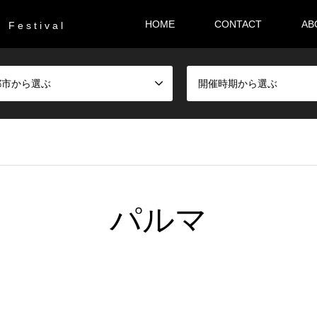
HOME
CONTACT
AB
F e s t i v a l
都市から選ぶ
開催時期から選ぶ
パルマ