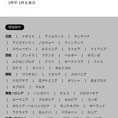
1件中 1件を表示
開催都市
北欧
イギリス
アイルランド
デンマーク
アイスランド
ノルウェー
フィンランド
スウェーデン
エストニア
ラトビア
リトアニア
西欧
アンドラ
フランス
ベルギー
オランダ
ルクセンブルク
ドイツ
オーストリア
スイス
モナコ
スペイン
ポルトガル
南欧
ヴァチカン
イタリア
スロベニア
クロアチア
北マケドニア
ギリシャ
北キプロス
キプロス
マルタ
東欧 / ロシア
ハンガリー
チェコ
スロヴァキア
ルーマニア
ブルガリア
セルビア
コソボ
ボスニア - ヘルツェゴビナ
モンテネグロ
ポーランド
ウクライナ
モルドバ
ベラルーシ
ロシア