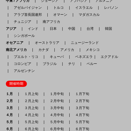
中東 / アフリカ
ジョージア
アブハジア
アルメニア
アゼルバイジャン
トルコ
イスラエル
レバノン
アラブ首長国連邦
オマーン
マダガスカル
チュニジア
南アフリカ
アジア
インド
日本
中国
台湾
韓国
シンガポール
オセアニア
オーストラリア
ニュージーランド
南北アメリカ
カナダ
アメリカ
メキシコ
プエルト・リコ
キューバ
ベネズエラ
エクアドル
コロンビア
ブラジル
チリ
ペルー
アルゼンチン
開催時期
１月
１月上旬
１月中旬
１月下旬
２月
２月上旬
２月中旬
２月下旬
３月
３月上旬
３月中旬
３月下旬
４月
４月上旬
４月中旬
４月下旬
５月
５月上旬
５月中旬
５月下旬
６月
６月上旬
６月中旬
６月下旬