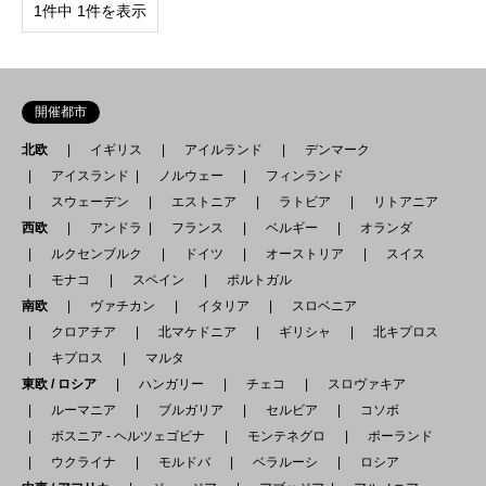
1件中 1件を表示
開催都市
北欧
イギリス
アイルランド
デンマーク
アイスランド
ノルウェー
フィンランド
スウェーデン
エストニア
ラトビア
リトアニア
西欧
アンドラ
フランス
ベルギー
オランダ
ルクセンブルク
ドイツ
オーストリア
スイス
モナコ
スペイン
ポルトガル
南欧
ヴァチカン
イタリア
スロベニア
クロアチア
北マケドニア
ギリシャ
北キプロス
キプロス
マルタ
東欧 / ロシア
ハンガリー
チェコ
スロヴァキア
ルーマニア
ブルガリア
セルビア
コソボ
ボスニア - ヘルツェゴビナ
モンテネグロ
ポーランド
ウクライナ
モルドバ
ベラルーシ
ロシア