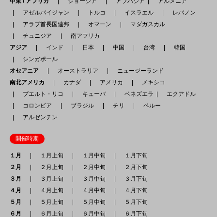
中東 / アフリカ
ジョージア
アブハジア
アルメニア
アゼルバイジャン
トルコ
イスラエル
レバノン
アラブ首長国連邦
オマーン
マダガスカル
チュニジア
南アフリカ
アジア
インド
日本
中国
台湾
韓国
シンガポール
オセアニア
オーストラリア
ニュージーランド
南北アメリカ
カナダ
アメリカ
メキシコ
プエルト・リコ
キューバ
ベネズエラ
エクアドル
コロンビア
ブラジル
チリ
ペルー
アルゼンチン
開催時期
１月
１月上旬
１月中旬
１月下旬
２月
２月上旬
２月中旬
２月下旬
３月
３月上旬
３月中旬
３月下旬
４月
４月上旬
４月中旬
４月下旬
５月
５月上旬
５月中旬
５月下旬
６月
６月上旬
６月中旬
６月下旬