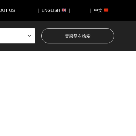
OUT US
｜ ENGLISH
｜
｜ 中文
｜