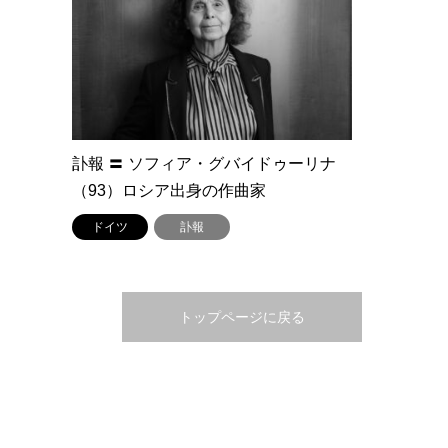
訃報 〓 ソフィア・グバイドゥーリナ
（93）ロシア出身の作曲家
ドイツ
訃報
トップページに戻る