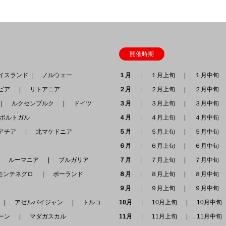
開催時期
スランド
ノルウェー
１月
１月上旬
１月中旬
ビア
リトアニア
２月
２月上旬
２月中旬
ルクセンブルク
ドイツ
３月
３月上旬
３月中旬
ポルトガル
４月
４月上旬
４月中旬
アチア
北マケドニア
５月
５月上旬
５月中旬
６月
６月上旬
６月中旬
ルーマニア
ブルガリア
７月
７月上旬
７月中旬
ンテネグロ
ポーランド
８月
８月上旬
８月中旬
９月
９月上旬
９月中旬
ア
アゼルバイジャン
トルコ
10月
10月上旬
10月中
ーン
マダガスカル
11月
11月上旬
11月中