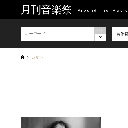
月刊音楽祭
A r o u n d t h e M u s i c 
and
開催
or
カザン