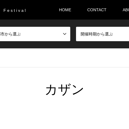
HOME
CONTACT
AB
F e s t i v a l
都市から選ぶ
開催時期から選ぶ
カザン