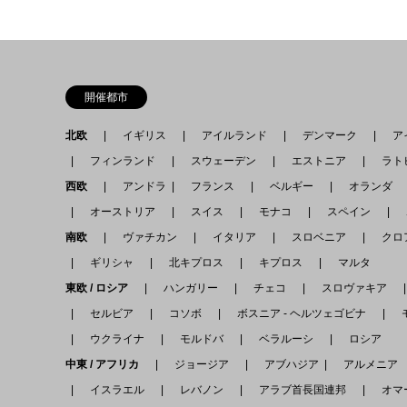
開催都市
北欧
イギリス
アイルランド
デンマーク
アイ
フィンランド
スウェーデン
エストニア
ラト
西欧
アンドラ
フランス
ベルギー
オランダ
オーストリア
スイス
モナコ
スペイン
南欧
ヴァチカン
イタリア
スロベニア
クロ
ギリシャ
北キプロス
キプロス
マルタ
東欧 / ロシア
ハンガリー
チェコ
スロヴァキア
セルビア
コソボ
ボスニア - ヘルツェゴビナ
モ
ウクライナ
モルドバ
ベラルーシ
ロシア
中東 / アフリカ
ジョージア
アブハジア
アルメニ
イスラエル
レバノン
アラブ首長国連邦
オマ