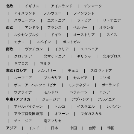
北欧
イギリス
アイルランド
デンマーク
アイスランド
ノルウェー
フィンランド
スウェーデン
エストニア
ラトビア
リトアニア
西欧
アンドラ
フランス
ベルギー
オランダ
ルクセンブルク
ドイツ
オーストリア
スイス
モナコ
スペイン
ポルトガル
南欧
ヴァチカン
イタリア
スロベニア
クロアチア
北マケドニア
ギリシャ
北キプロス
キプロス
マルタ
東欧 / ロシア
ハンガリー
チェコ
スロヴァキア
ルーマニア
ブルガリア
セルビア
コソボ
ボスニア - ヘルツェゴビナ
モンテネグロ
ポーランド
ウクライナ
モルドバ
ベラルーシ
ロシア
中東 / アフリカ
ジョージア
アブハジア
アルメニア
アゼルバイジャン
トルコ
イスラエル
レバノン
アラブ首長国連邦
オマーン
マダガスカル
チュニジア
南アフリカ
アジア
インド
日本
中国
台湾
韓国