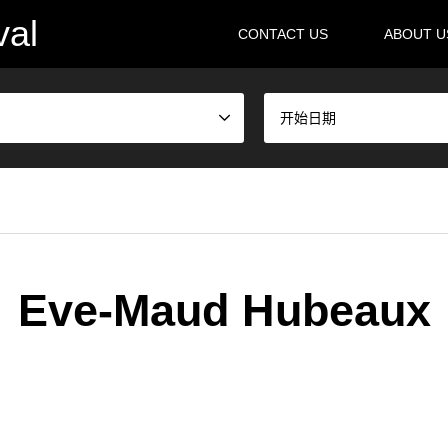
val
CONTACT US
ABOUT 
开始日期
Eve-Maud Hubeaux