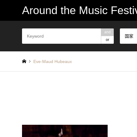
Around the Music Festi
and
国家
or
Eve-Maud Hubeaux