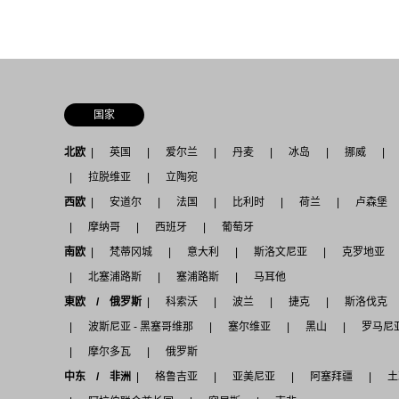
国家
北欧
英国
爱尔兰
丹麦
冰岛
挪威
拉脱维亚
立陶宛
西欧
安道尔
法国
比利时
荷兰
卢森堡
摩纳哥
西班牙
葡萄牙
南欧
梵蒂冈城
意大利
斯洛文尼亚
克罗地亚
北塞浦路斯
塞浦路斯
马耳他
東欧 / 俄罗斯
科索沃
波兰
捷克
斯洛伐克
波斯尼亚 - 黑塞哥维那
塞尔维亚
黑山
罗马尼
摩尔多瓦
俄罗斯
中东 / 非洲
格鲁吉亚
亚美尼亚
阿塞拜疆
土