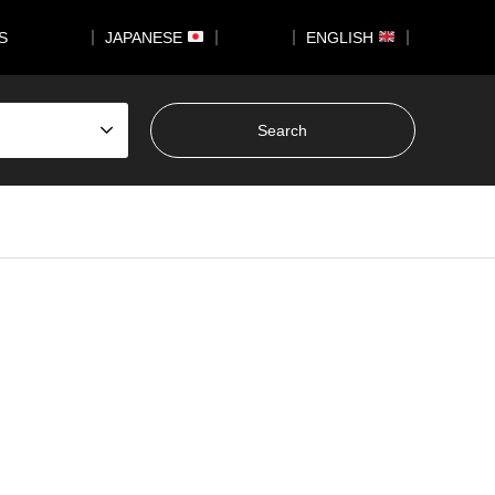
US
｜ JAPANESE
｜
｜ ENGLISH
｜