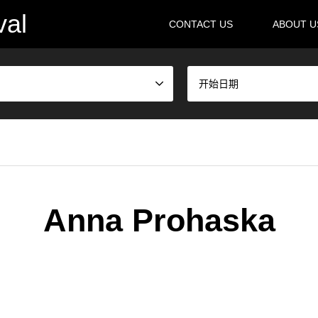
val
CONTACT US
ABOUT 
开始日期
Anna Prohaska