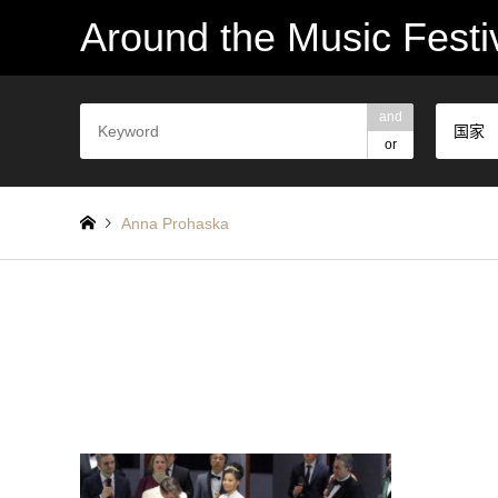
Around the Music Festi
and
国家
or
Anna Prohaska