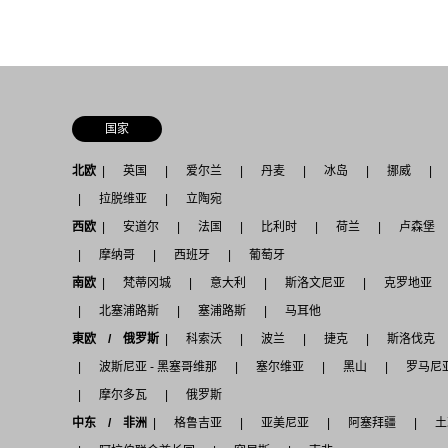
国家
北欧
英国
爱尔兰
丹麦
冰岛
挪威
拉脱维亚
立陶宛
西欧
安道尔
法国
比利时
荷兰
卢森堡
摩纳哥
西班牙
葡萄牙
南欧
梵蒂冈城
意大利
斯洛文尼亚
克罗地亚
北塞浦路斯
塞浦路斯
马耳他
東欧 / 俄罗斯
科索沃
波兰
捷克
斯洛伐克
波斯尼亚 - 黑塞哥维那
塞尔维亚
黑山
罗马尼
摩尔多瓦
俄罗斯
中东 / 非洲
格鲁吉亚
亚美尼亚
阿塞拜疆
土