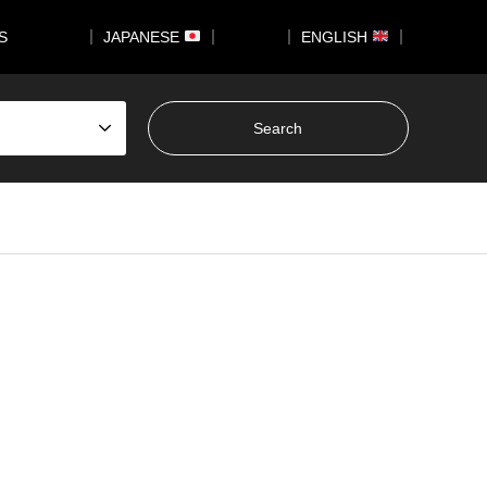
US
｜ JAPANESE
｜
｜ ENGLISH
｜