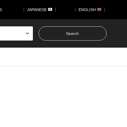
US
｜ JAPANESE
｜
｜ ENGLISH
｜