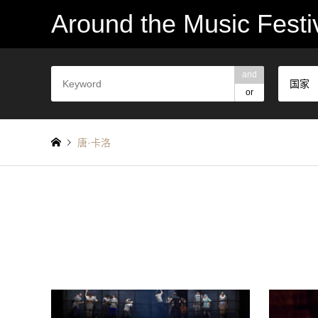
Around the Music Festi
and
国家
or
唐·卡洛