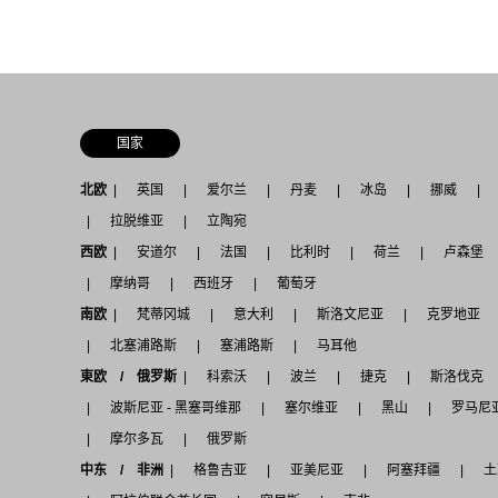
国家
北欧
英国
爱尔兰
丹麦
冰岛
挪威
拉脱维亚
立陶宛
西欧
安道尔
法国
比利时
荷兰
卢森堡
摩纳哥
西班牙
葡萄牙
南欧
梵蒂冈城
意大利
斯洛文尼亚
克罗地亚
北塞浦路斯
塞浦路斯
马耳他
東欧 / 俄罗斯
科索沃
波兰
捷克
斯洛伐克
波斯尼亚 - 黑塞哥维那
塞尔维亚
黑山
罗马尼
摩尔多瓦
俄罗斯
中东 / 非洲
格鲁吉亚
亚美尼亚
阿塞拜疆
土