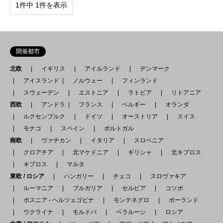
1件中 1件を表示
開催都市
北欧
イギリス
アイルランド
デンマーク
アイスランド
ノルウェー
フィンランド
スウェーデン
エストニア
ラトビア
リトアニア
西欧
アンドラ
フランス
ベルギー
オランダ
ルクセンブルク
ドイツ
オーストリア
スイス
モナコ
スペイン
ポルトガル
南欧
ヴァチカン
イタリア
スロベニア
クロアチア
北マケドニア
ギリシャ
北キプロス
キプロス
マルタ
東欧 / ロシア
ハンガリー
チェコ
スロヴァキア
ルーマニア
ブルガリア
セルビア
コソボ
ボスニア - ヘルツェゴビナ
モンテネグロ
ポーランド
ウクライナ
モルドバ
ベラルーシ
ロシア