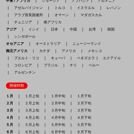
中東 / アフリカ
ジョージア
アブハジア
アルメニア
アゼルバイジャン
トルコ
イスラエル
レバノン
アラブ首長国連邦
オマーン
マダガスカル
チュニジア
南アフリカ
アジア
インド
日本
中国
台湾
韓国
シンガポール
オセアニア
オーストラリア
ニュージーランド
南北アメリカ
カナダ
アメリカ
メキシコ
プエルト・リコ
キューバ
ベネズエラ
エクアドル
コロンビア
ブラジル
チリ
ペルー
アルゼンチン
開催時期
１月
１月上旬
１月中旬
１月下旬
２月
２月上旬
２月中旬
２月下旬
３月
３月上旬
３月中旬
３月下旬
４月
４月上旬
４月中旬
４月下旬
５月
５月上旬
５月中旬
５月下旬
６月
６月上旬
６月中旬
６月下旬