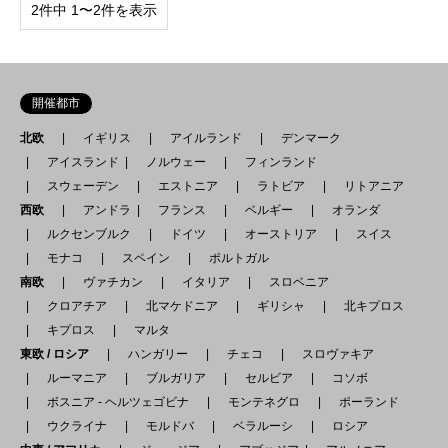
2件中 1〜2件を表示
開催都市
北欧
イギリス
アイルランド
デンマーク
アイスランド
ノルウェー
フィンランド
スウェーデン
エストニア
ラトビア
リトアニア
西欧
アンドラ
フランス
ベルギー
オランダ
ルクセンブルク
ドイツ
オーストリア
スイス
モナコ
スペイン
ポルトガル
南欧
ヴァチカン
イタリア
スロベニア
クロアチア
北マケドニア
ギリシャ
北キプロス
キプロス
マルタ
東欧 / ロシア
ハンガリー
チェコ
スロヴァキア
ルーマニア
ブルガリア
セルビア
コソボ
ボスニア - ヘルツェゴビナ
モンテネグロ
ポーランド
ウクライナ
モルドバ
ベラルーシ
ロシア