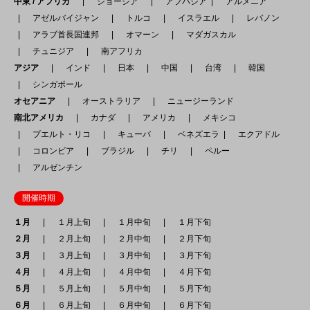
中東 / アフリカ
ジョージア
アブハジア
アルメニア
アゼルバイジャン
トルコ
イスラエル
レバノン
アラブ首長国連邦
オマーン
マダガスカル
チュニジア
南アフリカ
アジア
インド
日本
中国
台湾
韓国
シンガポール
オセアニア
オーストラリア
ニュージーランド
南北アメリカ
カナダ
アメリカ
メキシコ
プエルト・リコ
キューバ
ベネズエラ
エクアドル
コロンビア
ブラジル
チリ
ペルー
アルゼンチン
開催時期
１月
１月上旬
１月中旬
１月下旬
２月
２月上旬
２月中旬
２月下旬
３月
３月上旬
３月中旬
３月下旬
４月
４月上旬
４月中旬
４月下旬
５月
５月上旬
５月中旬
５月下旬
６月
６月上旬
６月中旬
６月下旬