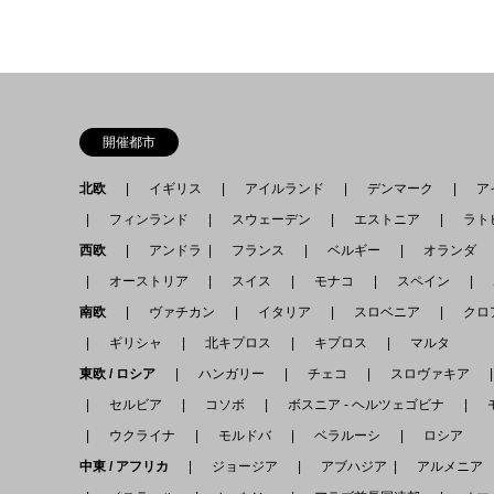
開催都市
北欧
イギリス
アイルランド
デンマーク
アイ
フィンランド
スウェーデン
エストニア
ラト
西欧
アンドラ
フランス
ベルギー
オランダ
オーストリア
スイス
モナコ
スペイン
南欧
ヴァチカン
イタリア
スロベニア
クロ
ギリシャ
北キプロス
キプロス
マルタ
東欧 / ロシア
ハンガリー
チェコ
スロヴァキア
セルビア
コソボ
ボスニア - ヘルツェゴビナ
モ
ウクライナ
モルドバ
ベラルーシ
ロシア
中東 / アフリカ
ジョージア
アブハジア
アルメニ