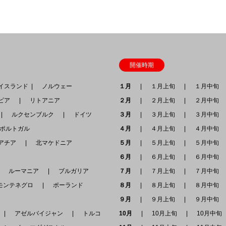
開催時期
スランド
ノルウェー
１月
１月上旬
１月中旬
ビア
リトアニア
２月
２月上旬
２月中旬
ルクセンブルク
ドイツ
３月
３月上旬
３月中旬
ポルトガル
４月
４月上旬
４月中旬
アチア
北マケドニア
５月
５月上旬
５月中旬
６月
６月上旬
６月中旬
ルーマニア
ブルガリア
７月
７月上旬
７月中旬
ンテネグロ
ポーランド
８月
８月上旬
８月中旬
９月
９月上旬
９月中旬
ア
アゼルバイジャン
トルコ
10月
10月上旬
10月中