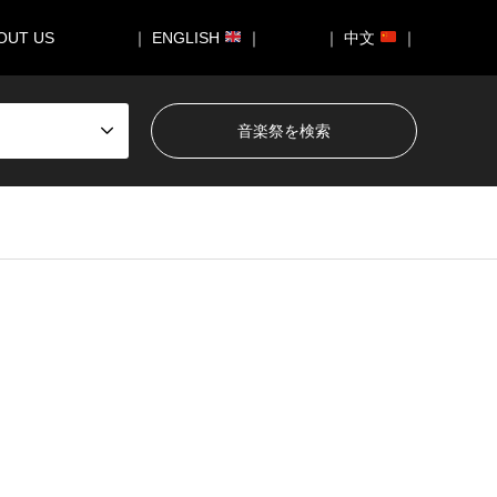
OUT US
｜ ENGLISH
｜
｜ 中文
｜