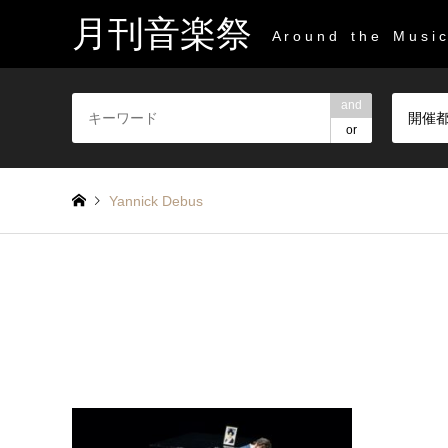
月刊音楽祭
A r o u n d t h e M u s i c 
and
開催
or
Yannick Debus