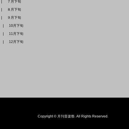
７月下旬
８月下旬
９月下旬
旬
10月下旬
旬
11月下旬
旬
12月下旬
Copyright
©
月刊音楽祭
. All Rights Reserved.