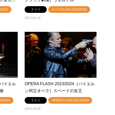
/2023
ドイツ
オペラFLASH 2022/2023
2023.02.16
4［バイエル
OPERA FLASH 2023/2024［バイエル
婚
ン州立オペラ］スペードの女王
3/2024
ドイツ
OPERA FLASH 2023/2024
2024.02.04