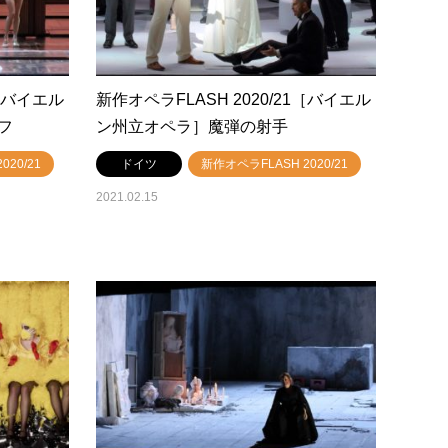
1［バイエル
新作オペラFLASH 2020/21［バイエル
フ
ン州立オペラ］魔弾の射手
020/21
ドイツ
新作オペラFLASH 2020/21
2021.02.15