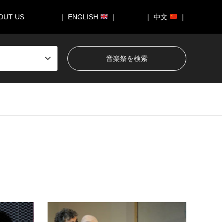
OUT US
｜ ENGLISH
｜
｜ 中文
｜