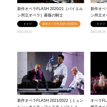
新作オペラFLASH 2020/21［バイエル
新作オペラ
ン州立オペラ］薔薇の騎士
ン州立オ
ドイツ
新作オペラFLASH 2020/21
ドイ
2021.03.21
2021.05.24
新作オペラFLASH 2021/2022［ミュン
オペラFLA
ヘン・オペラ・フェスティバル］ル…
州立オペ