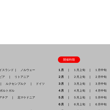
開催時期
スランド
ノルウェー
１月
１月上旬
１月中旬
ビア
リトアニア
２月
２月上旬
２月中旬
ルクセンブルク
ドイツ
３月
３月上旬
３月中旬
ポルトガル
４月
４月上旬
４月中旬
アチア
北マケドニア
５月
５月上旬
５月中旬
６月
６月上旬
６月中旬