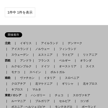
1件中 1件を表示
開催都市
北欧
イギリス
アイルランド
デンマーク
アイスランド
ノルウェー
フィンランド
スウェーデン
エストニア
ラトビア
リトアニア
西欧
アンドラ
フランス
ベルギー
オランダ
ルクセンブルク
ドイツ
オーストリア
スイス
モナコ
スペイン
ポルトガル
南欧
ヴァチカン
イタリア
スロベニア
クロアチア
北マケドニア
ギリシャ
北キプロス
キプロス
マルタ
東欧 / ロシア
ハンガリー
チェコ
スロヴァキア
ルーマニア
ブルガリア
セルビア
コソボ
ボスニア - ヘルツェゴビナ
モンテネグロ
ポーランド