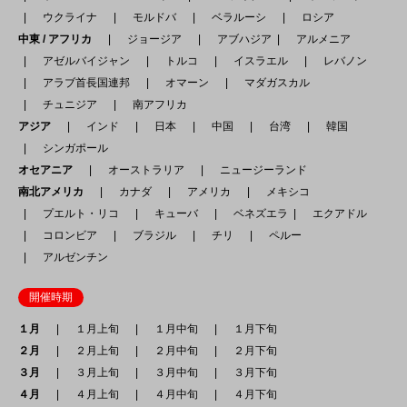
ウクライナ
モルドバ
ベラルーシ
ロシア
中東 / アフリカ
ジョージア
アブハジア
アルメニア
アゼルバイジャン
トルコ
イスラエル
レバノン
アラブ首長国連邦
オマーン
マダガスカル
チュニジア
南アフリカ
アジア
インド
日本
中国
台湾
韓国
シンガポール
オセアニア
オーストラリア
ニュージーランド
南北アメリカ
カナダ
アメリカ
メキシコ
プエルト・リコ
キューバ
ベネズエラ
エクアドル
コロンビア
ブラジル
チリ
ペルー
アルゼンチン
開催時期
１月
１月上旬
１月中旬
１月下旬
２月
２月上旬
２月中旬
２月下旬
３月
３月上旬
３月中旬
３月下旬
４月
４月上旬
４月中旬
４月下旬