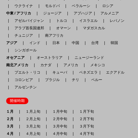
ウクライナ
モルドバ
ベラルーシ
ロシア
中東 / アフリカ
ジョージア
アブハジア
アルメニア
アゼルバイジャン
トルコ
イスラエル
レバノン
アラブ首長国連邦
オマーン
マダガスカル
チュニジア
南アフリカ
アジア
インド
日本
中国
台湾
韓国
シンガポール
オセアニア
オーストラリア
ニュージーランド
南北アメリカ
カナダ
アメリカ
メキシコ
プエルト・リコ
キューバ
ベネズエラ
エクアドル
コロンビア
ブラジル
チリ
ペルー
アルゼンチン
開催時期
１月
１月上旬
１月中旬
１月下旬
２月
２月上旬
２月中旬
２月下旬
３月
３月上旬
３月中旬
３月下旬
４月
４月上旬
４月中旬
４月下旬