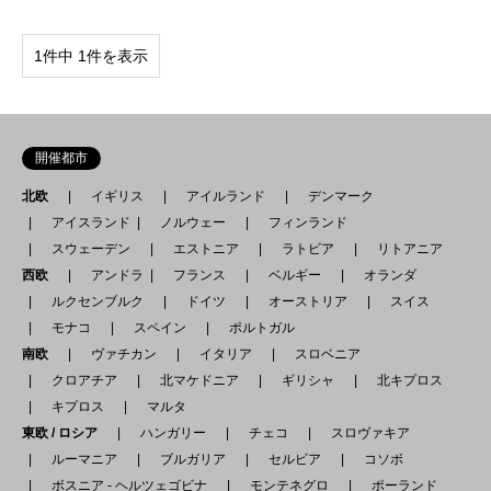
1件中 1件を表示
開催都市
北欧
イギリス
アイルランド
デンマーク
アイスランド
ノルウェー
フィンランド
スウェーデン
エストニア
ラトビア
リトアニア
西欧
アンドラ
フランス
ベルギー
オランダ
ルクセンブルク
ドイツ
オーストリア
スイス
モナコ
スペイン
ポルトガル
南欧
ヴァチカン
イタリア
スロベニア
クロアチア
北マケドニア
ギリシャ
北キプロス
キプロス
マルタ
東欧 / ロシア
ハンガリー
チェコ
スロヴァキア
ルーマニア
ブルガリア
セルビア
コソボ
ボスニア - ヘルツェゴビナ
モンテネグロ
ポーランド