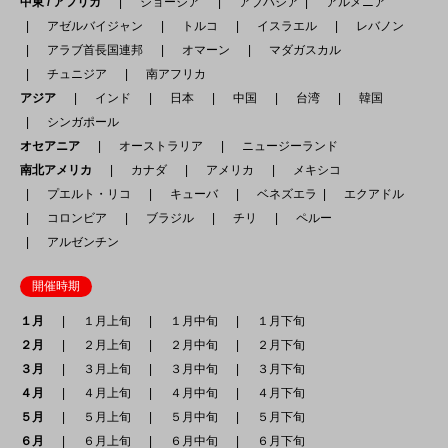
中東 / アフリカ
ジョージア
アブハジア
アルメニア
アゼルバイジャン
トルコ
イスラエル
レバノン
アラブ首長国連邦
オマーン
マダガスカル
チュニジア
南アフリカ
アジア
インド
日本
中国
台湾
韓国
シンガポール
オセアニア
オーストラリア
ニュージーランド
南北アメリカ
カナダ
アメリカ
メキシコ
プエルト・リコ
キューバ
ベネズエラ
エクアドル
コロンビア
ブラジル
チリ
ペルー
アルゼンチン
開催時期
１月
１月上旬
１月中旬
１月下旬
２月
２月上旬
２月中旬
２月下旬
３月
３月上旬
３月中旬
３月下旬
４月
４月上旬
４月中旬
４月下旬
５月
５月上旬
５月中旬
５月下旬
６月
６月上旬
６月中旬
６月下旬