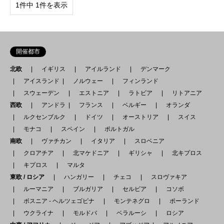
1件中 1件を表示
開催都市
北欧
イギリス
アイルランド
デンマーク
アイスランド
ノルウェー
フィンランド
スウェーデン
エストニア
ラトビア
リトアニア
西欧
アンドラ
フランス
ベルギー
オランダ
ルクセンブルク
ドイツ
オーストリア
スイス
モナコ
スペイン
ポルトガル
南欧
ヴァチカン
イタリア
スロベニア
クロアチア
北マケドニア
ギリシャ
北キプロス
キプロス
マルタ
東欧 / ロシア
ハンガリー
チェコ
スロヴァキア
ルーマニア
ブルガリア
セルビア
コソボ
ボスニア - ヘルツェゴビナ
モンテネグロ
ポーランド
ウクライナ
モルドバ
ベラルーシ
ロシア