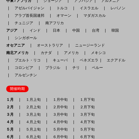
中東 / アフリカ
ジョージア
アブハジア
アルメニア
アゼルバイジャン
トルコ
イスラエル
レバノン
アラブ首長国連邦
オマーン
マダガスカル
チュニジア
南アフリカ
アジア
インド
日本
中国
台湾
韓国
シンガポール
オセアニア
オーストラリア
ニュージーランド
南北アメリカ
カナダ
アメリカ
メキシコ
プエルト・リコ
キューバ
ベネズエラ
エクアドル
コロンビア
ブラジル
チリ
ペルー
アルゼンチン
開催時期
１月
１月上旬
１月中旬
１月下旬
２月
２月上旬
２月中旬
２月下旬
３月
３月上旬
３月中旬
３月下旬
４月
４月上旬
４月中旬
４月下旬
５月
５月上旬
５月中旬
５月下旬
６月
６月上旬
６月中旬
６月下旬