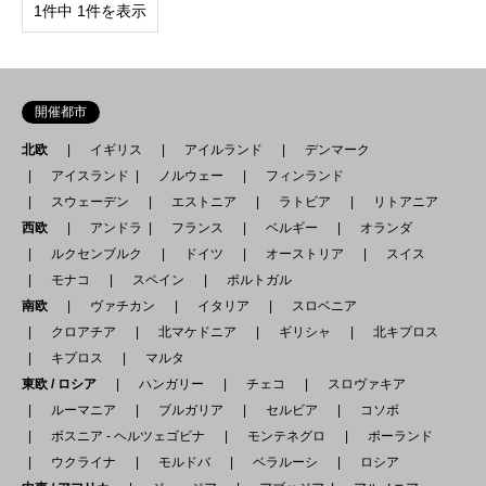
1件中 1件を表示
開催都市
北欧
イギリス
アイルランド
デンマーク
アイスランド
ノルウェー
フィンランド
スウェーデン
エストニア
ラトビア
リトアニア
西欧
アンドラ
フランス
ベルギー
オランダ
ルクセンブルク
ドイツ
オーストリア
スイス
モナコ
スペイン
ポルトガル
南欧
ヴァチカン
イタリア
スロベニア
クロアチア
北マケドニア
ギリシャ
北キプロス
キプロス
マルタ
東欧 / ロシア
ハンガリー
チェコ
スロヴァキア
ルーマニア
ブルガリア
セルビア
コソボ
ボスニア - ヘルツェゴビナ
モンテネグロ
ポーランド
ウクライナ
モルドバ
ベラルーシ
ロシア