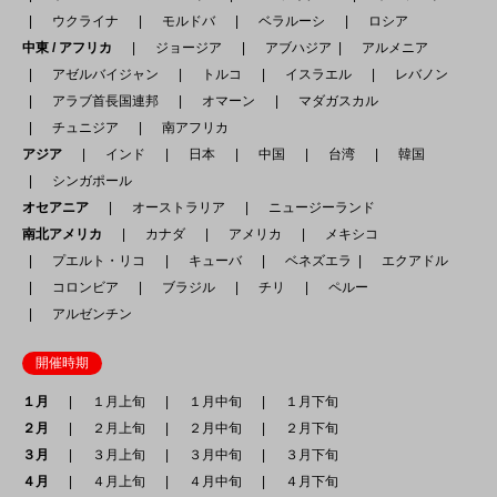
ウクライナ
モルドバ
ベラルーシ
ロシア
中東 / アフリカ
ジョージア
アブハジア
アルメニア
アゼルバイジャン
トルコ
イスラエル
レバノン
アラブ首長国連邦
オマーン
マダガスカル
チュニジア
南アフリカ
アジア
インド
日本
中国
台湾
韓国
シンガポール
オセアニア
オーストラリア
ニュージーランド
南北アメリカ
カナダ
アメリカ
メキシコ
プエルト・リコ
キューバ
ベネズエラ
エクアドル
コロンビア
ブラジル
チリ
ペルー
アルゼンチン
開催時期
１月
１月上旬
１月中旬
１月下旬
２月
２月上旬
２月中旬
２月下旬
３月
３月上旬
３月中旬
３月下旬
４月
４月上旬
４月中旬
４月下旬