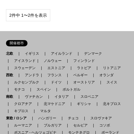
2件中 1〜2件を表示
開催都市
北欧
イギリス
アイルランド
デンマーク
アイスランド
ノルウェー
フィンランド
スウェーデン
エストニア
ラトビア
リトアニア
西欧
アンドラ
フランス
ベルギー
オランダ
ルクセンブルク
ドイツ
オーストリア
スイス
モナコ
スペイン
ポルトガル
南欧
ヴァチカン
イタリア
スロベニア
クロアチア
北マケドニア
ギリシャ
北キプロス
キプロス
マルタ
東欧 / ロシア
ハンガリー
チェコ
スロヴァキア
ルーマニア
ブルガリア
セルビア
コソボ
ボスニア - ヘルツェゴビナ
モンテネグロ
ポーランド