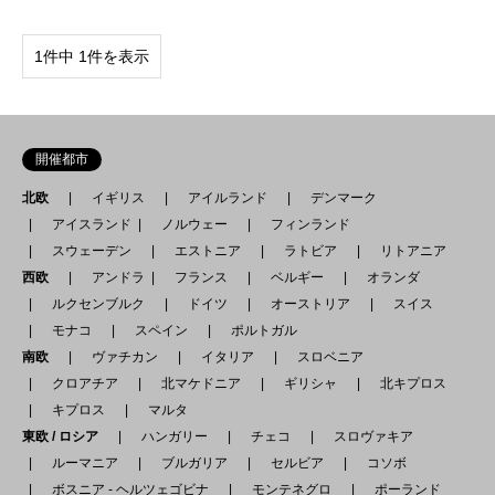
1件中 1件を表示
開催都市
北欧
イギリス
アイルランド
デンマーク
アイスランド
ノルウェー
フィンランド
スウェーデン
エストニア
ラトビア
リトアニア
西欧
アンドラ
フランス
ベルギー
オランダ
ルクセンブルク
ドイツ
オーストリア
スイス
モナコ
スペイン
ポルトガル
南欧
ヴァチカン
イタリア
スロベニア
クロアチア
北マケドニア
ギリシャ
北キプロス
キプロス
マルタ
東欧 / ロシア
ハンガリー
チェコ
スロヴァキア
ルーマニア
ブルガリア
セルビア
コソボ
ボスニア - ヘルツェゴビナ
モンテネグロ
ポーランド