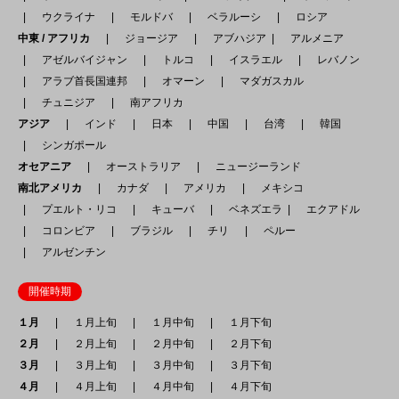
ウクライナ
モルドバ
ベラルーシ
ロシア
中東 / アフリカ
ジョージア
アブハジア
アルメニア
アゼルバイジャン
トルコ
イスラエル
レバノン
アラブ首長国連邦
オマーン
マダガスカル
チュニジア
南アフリカ
アジア
インド
日本
中国
台湾
韓国
シンガポール
オセアニア
オーストラリア
ニュージーランド
南北アメリカ
カナダ
アメリカ
メキシコ
プエルト・リコ
キューバ
ベネズエラ
エクアドル
コロンビア
ブラジル
チリ
ペルー
アルゼンチン
開催時期
１月
１月上旬
１月中旬
１月下旬
２月
２月上旬
２月中旬
２月下旬
３月
３月上旬
３月中旬
３月下旬
４月
４月上旬
４月中旬
４月下旬