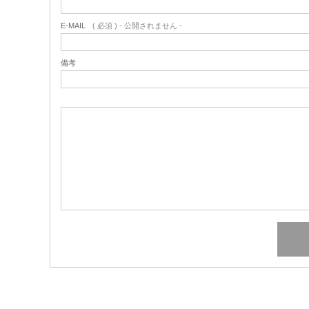
E-MAIL
( 必須 ) - 公開されません -
備考