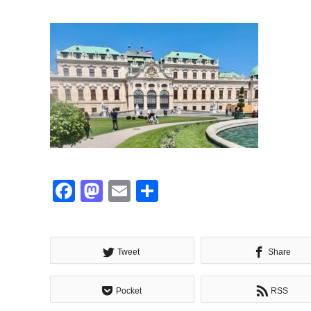
Facebook
Mastodon
Email
共
有
Tweet
Share
Pocket
RSS