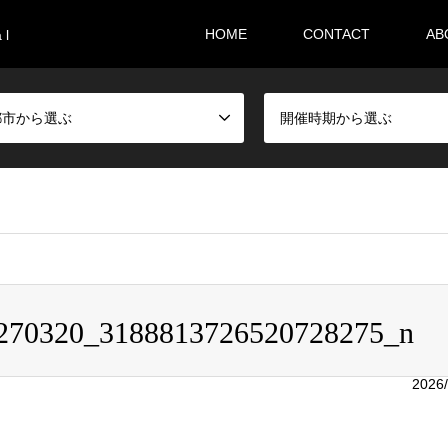
HOME
CONTACT
AB
 l
都市から選ぶ
開催時期から選ぶ
i36sr/m-festival.biz/public_html/wp-content/themes/gensen_tcd
270320_3188813726520728275_n
5_n
2026/