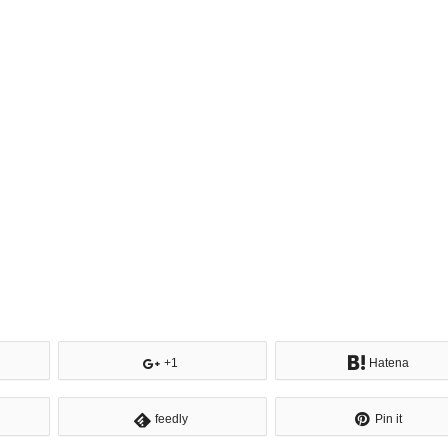
+1
Hatena
feedly
Pin it