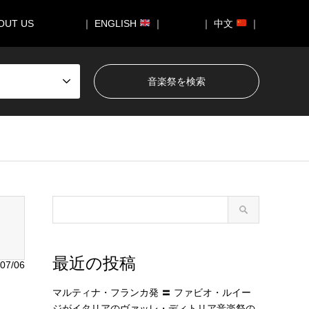
OUT US
｜ ENGLISH
｜
｜ 中文
｜
050/breadcrumb.php
on line
94
最近の投稿
07/06
マルティナ・フランカ発 〓 ファビオ・ルイー
ジがイタリアのヴァッレ・ディトリア音楽祭の