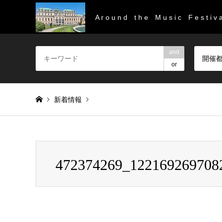
A r o u n d t h e M u s i c F e s t i v a
and
開催
or
新着情報
Warning
: Invalid argument supplied for foreach() in
/home/
472374269_122169269708
472374269_122169269708270320_318881372652072827