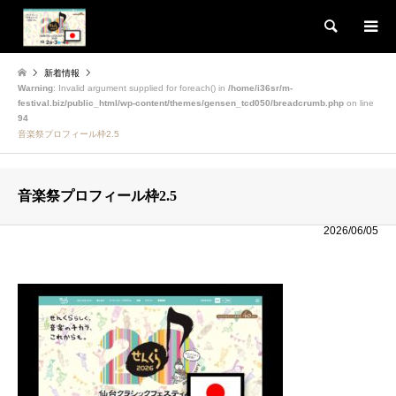
検索
新着情報
Warning
: Invalid argument supplied for foreach() in
/home/i36sr/m-
festival.biz/public_html/wp-content/themes/gensen_tcd050/breadcrumb.php
on line
94
音楽祭プロフィール枠2.5
音楽祭プロフィール枠2.5
2026/06/05