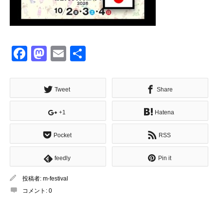
Facebook
Mastodon
Email
共
有
Tweet
Share
+1
Hatena
Pocket
RSS
feedly
Pin it
投稿者:
m-festival
コメント:
0