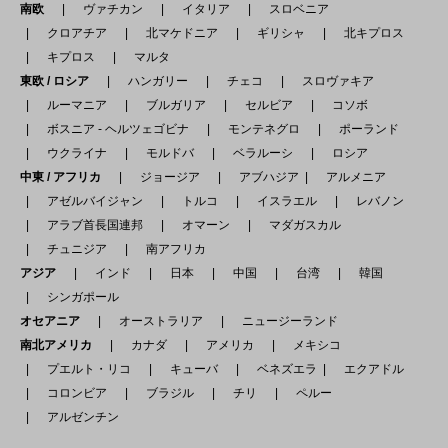
南欧
ヴァチカン
イタリア
スロベニア
クロアチア
北マケドニア
ギリシャ
北キプロス
キプロス
マルタ
東欧 / ロシア
ハンガリー
チェコ
スロヴァキア
ルーマニア
ブルガリア
セルビア
コソボ
ボスニア - ヘルツェゴビナ
モンテネグロ
ポーランド
ウクライナ
モルドバ
ベラルーシ
ロシア
中東 / アフリカ
ジョージア
アブハジア
アルメニア
アゼルバイジャン
トルコ
イスラエル
レバノン
アラブ首長国連邦
オマーン
マダガスカル
チュニジア
南アフリカ
アジア
インド
日本
中国
台湾
韓国
シンガポール
オセアニア
オーストラリア
ニュージーランド
南北アメリカ
カナダ
アメリカ
メキシコ
プエルト・リコ
キューバ
ベネズエラ
エクアドル
コロンビア
ブラジル
チリ
ペルー
アルゼンチン