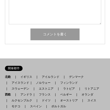
開催都市
北欧
イギリス
アイルランド
デンマーク
アイスランド
ノルウェー
フィンランド
スウェーデン
エストニア
ラトビア
リトアニア
西欧
アンドラ
フランス
ベルギー
オランダ
ルクセンブルク
ドイツ
オーストリア
スイス
モナコ
スペイン
ポルトガル