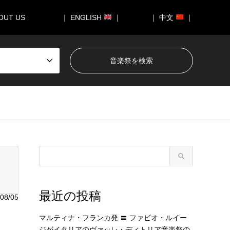
OUT US
｜ ENGLISH
｜
｜ 中文
｜
050/breadcrumb.php
on line
94
最近の投稿
08/05
マルティナ・フランカ発 〓 ファビオ・ルイー
ジがイタリアのヴァッレ・ディトリア音楽祭の