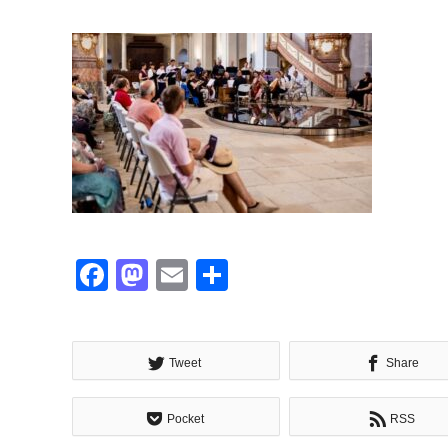
Facebook
Mastodon
Email
共
有
Tweet
Share
Pocket
RSS