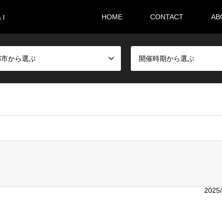
HOME
CONTACT
AB
 l
都市から選ぶ
開催時期から選ぶ
i36sr/m-festival.biz/public_html/wp-content/themes/gensen_tcd
2025/