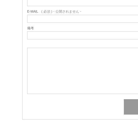
E-MAIL
( 必須 ) - 公開されません -
備考