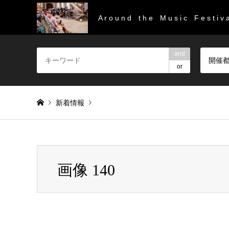
A r o u n d t h e M u s i c F e s t i v a
and
開催
or
新着情報
Warning
: Invalid argument supplied for foreach() in
/home/
画像 140
画像 140