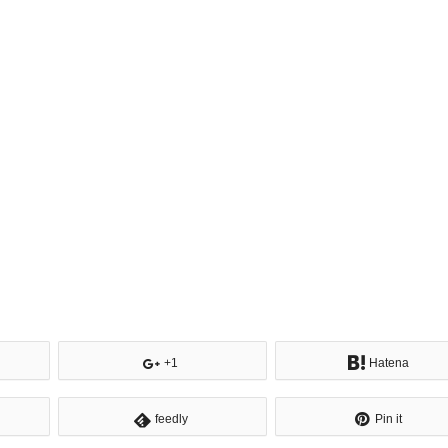
+1
Hatena
feedly
Pin it