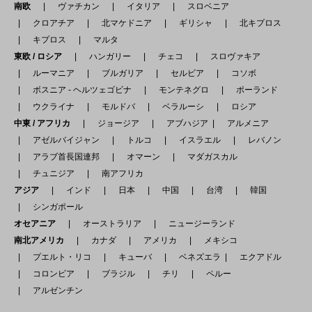
南欧
ヴァチカン
イタリア
スロベニア
クロアチア
北マケドニア
ギリシャ
北キプロス
キプロス
マルタ
東欧 / ロシア
ハンガリー
チェコ
スロヴァキア
ルーマニア
ブルガリア
セルビア
コソボ
ボスニア - ヘルツェゴビナ
モンテネグロ
ポーランド
ウクライナ
モルドバ
ベラルーシ
ロシア
中東 / アフリカ
ジョージア
アブハジア
アルメニア
アゼルバイジャン
トルコ
イスラエル
レバノン
アラブ首長国連邦
オマーン
マダガスカル
チュニジア
南アフリカ
アジア
インド
日本
中国
台湾
韓国
シンガポール
オセアニア
オーストラリア
ニュージーランド
南北アメリカ
カナダ
アメリカ
メキシコ
プエルト・リコ
キューバ
ベネズエラ
エクアドル
コロンビア
ブラジル
チリ
ペルー
アルゼンチン