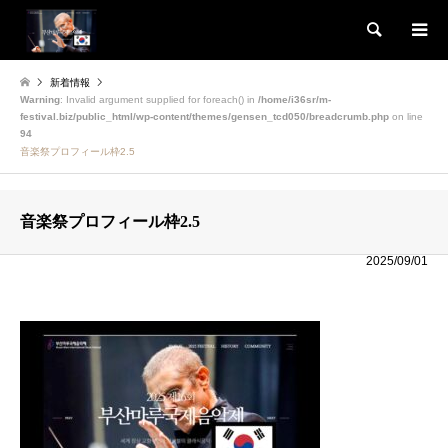
検索
新着情報
Warning
: Invalid argument supplied for foreach() in
/home/i36sr/m-
festival.biz/public_html/wp-content/themes/gensen_tcd050/breadcrumb.php
on line
94
音楽祭プロフィール枠2.5
音楽祭プロフィール枠2.5
2025/09/01