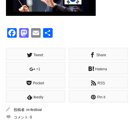
Facebook
Mastodon
Email
共
有
Tweet
Share
+1
Hatena
Pocket
RSS
feedly
Pin it
投稿者:
m-festival
コメント:
0