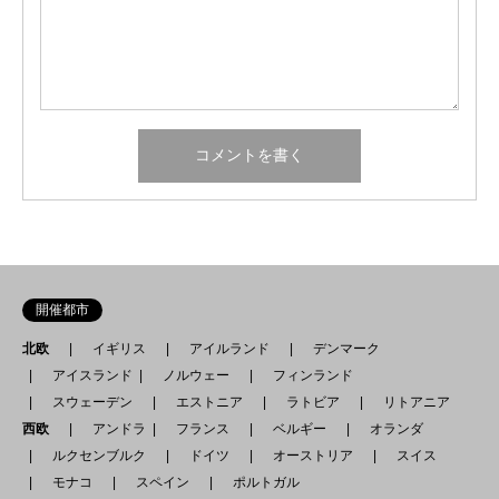
開催都市
北欧
イギリス
アイルランド
デンマーク
アイスランド
ノルウェー
フィンランド
スウェーデン
エストニア
ラトビア
リトアニア
西欧
アンドラ
フランス
ベルギー
オランダ
ルクセンブルク
ドイツ
オーストリア
スイス
モナコ
スペイン
ポルトガル