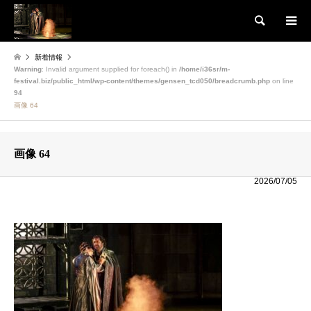
検索
新着情報
Warning
: Invalid argument supplied for foreach() in
/home/i36sr/m-
festival.biz/public_html/wp-content/themes/gensen_tcd050/breadcrumb.php
on line
94
画像 64
画像 64
2026/07/05