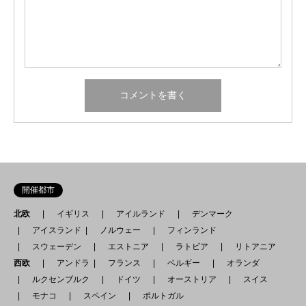
開催都市
北欧
イギリス
アイルランド
デンマーク
アイスランド
ノルウェー
フィンランド
スウェーデン
エストニア
ラトビア
リトアニア
西欧
アンドラ
フランス
ベルギー
オランダ
ルクセンブルク
ドイツ
オーストリア
スイス
モナコ
スペイン
ポルトガル