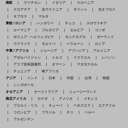
南欧
ヴァチカン
イタリア
スロベニア
クロアチア
北マケドニア
ギリシャ
北キプロス
キプロス
マルタ
東欧 / ロシア
ハンガリー
チェコ
スロヴァキア
ルーマニア
ブルガリア
セルビア
コソボ
ボスニア - ヘルツェゴビナ
モンテネグロ
ポーランド
ウクライナ
モルドバ
ベラルーシ
ロシア
中東 / アフリカ
ジョージア
アブハジア
アルメニア
アゼルバイジャン
トルコ
イスラエル
レバノン
アラブ首長国連邦
オマーン
マダガスカル
チュニジア
南アフリカ
アジア
インド
日本
中国
台湾
韓国
シンガポール
オセアニア
オーストラリア
ニュージーランド
南北アメリカ
カナダ
アメリカ
メキシコ
プエルト・リコ
キューバ
ベネズエラ
エクアドル
コロンビア
ブラジル
チリ
ペルー
アルゼンチン