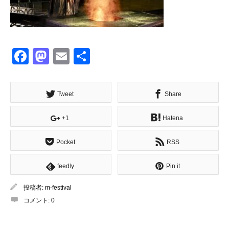
Facebook
Mastodon
Email
共
有
Tweet
Share
+1
Hatena
Pocket
RSS
feedly
Pin it
投稿者:
m-festival
コメント:
0