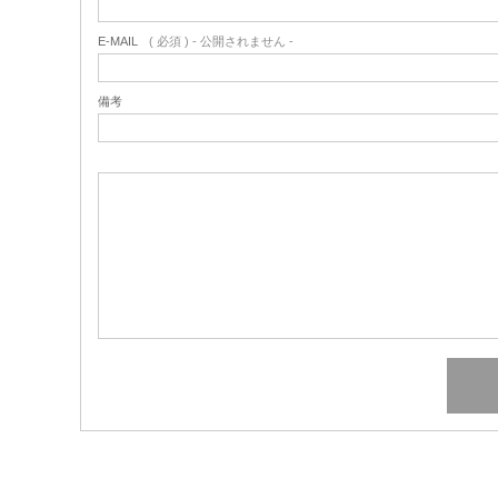
E-MAIL
( 必須 ) - 公開されません -
備考