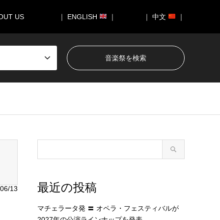
OUT US
｜ ENGLISH
｜
｜ 中文
｜
050/breadcrumb.php
on line
94
最近の投稿
06/13
マチェラータ発 〓 オペラ・フェスティバルが
2027年の公演ラインナップを発表