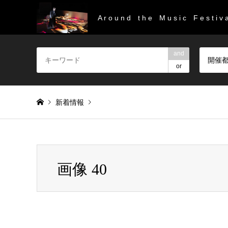
A r o u n d t h e M u s i c F e s t i v a
and
開催
or
新着情報
Warning
: Invalid argument supplied for foreach() in
/home/
画像 40
画像 40