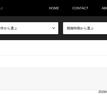
HOME
CONTACT
AB
 l
都市から選ぶ
開催時期から選ぶ
i36sr/m-festival.biz/public_html/wp-content/themes/gensen_tcd
2026/