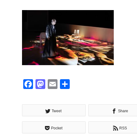
Facebook
Mastodon
Email
共
有
Tweet
Share
Pocket
RSS