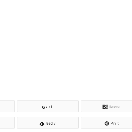
+1
Hatena
feedly
Pin it