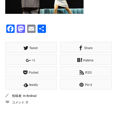
Facebook
Mastodon
Email
共
有
Tweet
Share
+1
Hatena
Pocket
RSS
feedly
Pin it
投稿者:
m-festival
コメント:
0