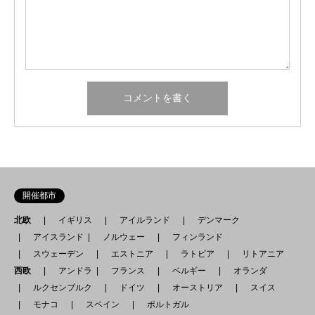
開催都市
北欧
イギリス
アイルランド
デンマーク
アイスランド
ノルウェー
フィンランド
スウェーデン
エストニア
ラトビア
リトアニア
西欧
アンドラ
フランス
ベルギー
オランダ
ルクセンブルク
ドイツ
オーストリア
スイス
モナコ
スペイン
ポルトガル