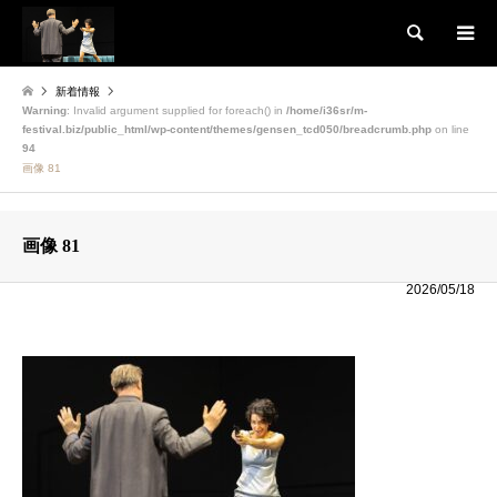
検索
新着情報
Warning
: Invalid argument supplied for foreach() in
/home/i36sr/m-
festival.biz/public_html/wp-content/themes/gensen_tcd050/breadcrumb.php
on line
94
画像 81
画像 81
2026/05/18