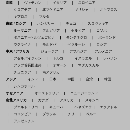
南欧
ヴァチカン
イタリア
スロベニア
クロアチア
北マケドニア
ギリシャ
北キプロス
キプロス
マルタ
東欧 / ロシア
ハンガリー
チェコ
スロヴァキア
ルーマニア
ブルガリア
セルビア
コソボ
ボスニア - ヘルツェゴビナ
モンテネグロ
ポーランド
ウクライナ
モルドバ
ベラルーシ
ロシア
中東 / アフリカ
ジョージア
アブハジア
アルメニア
アゼルバイジャン
トルコ
イスラエル
レバノン
アラブ首長国連邦
オマーン
マダガスカル
チュニジア
南アフリカ
アジア
インド
日本
中国
台湾
韓国
シンガポール
オセアニア
オーストラリア
ニュージーランド
南北アメリカ
カナダ
アメリカ
メキシコ
プエルト・リコ
キューバ
ベネズエラ
エクアドル
コロンビア
ブラジル
チリ
ペルー
アルゼンチン