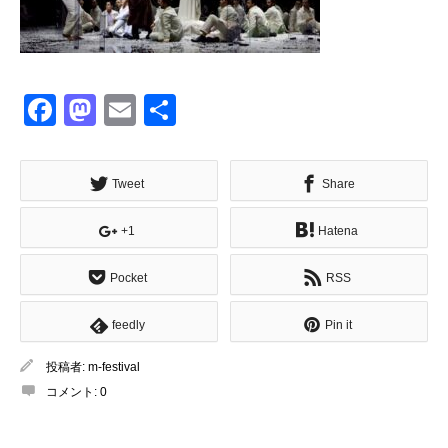
Facebook
Mastodon
Email
共
有
Tweet
Share
+1
Hatena
Pocket
RSS
feedly
Pin it
投稿者:
m-festival
コメント:
0