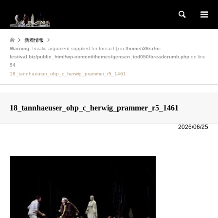
検索
新着情報
Warning
: Invalid argument supplied for foreach() in
/home/i36sr/m-
festival.biz/public_html/wp-content/themes/gensen_tcd050/breadcrumb.php
on line
94
18_tannhaeuser_ohp_c_herwig_prammer_r5_1461
18_tannhaeuser_ohp_c_herwig_prammer_r5_1461
2026/06/25