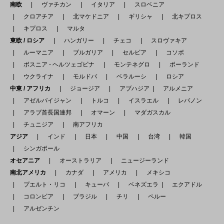
南欧
ヴァチカン
イタリア
スロベニア
クロアチア
北マケドニア
ギリシャ
北キプロス
キプロス
マルタ
東欧 / ロシア
ハンガリー
チェコ
スロヴァキア
ルーマニア
ブルガリア
セルビア
コソボ
ボスニア - ヘルツェゴビナ
モンテネグロ
ポーランド
ウクライナ
モルドバ
ベラルーシ
ロシア
中東 / アフリカ
ジョージア
アブハジア
アルメニア
アゼルバイジャン
トルコ
イスラエル
レバノン
アラブ首長国連邦
オマーン
マダガスカル
チュニジア
南アフリカ
アジア
インド
日本
中国
台湾
韓国
シンガポール
オセアニア
オーストラリア
ニュージーランド
南北アメリカ
カナダ
アメリカ
メキシコ
プエルト・リコ
キューバ
ベネズエラ
エクアドル
コロンビア
ブラジル
チリ
ペルー
アルゼンチン