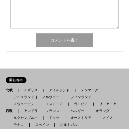
開催都市
北欧
イギリス
アイルランド
デンマーク
アイスランド
ノルウェー
フィンランド
スウェーデン
エストニア
ラトビア
リトアニア
西欧
アンドラ
フランス
ベルギー
オランダ
ルクセンブルク
ドイツ
オーストリア
スイス
モナコ
スペイン
ポルトガル