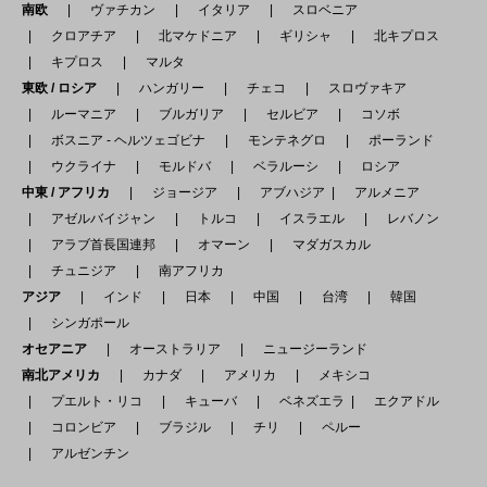
南欧
ヴァチカン
イタリア
スロベニア
クロアチア
北マケドニア
ギリシャ
北キプロス
キプロス
マルタ
東欧 / ロシア
ハンガリー
チェコ
スロヴァキア
ルーマニア
ブルガリア
セルビア
コソボ
ボスニア - ヘルツェゴビナ
モンテネグロ
ポーランド
ウクライナ
モルドバ
ベラルーシ
ロシア
中東 / アフリカ
ジョージア
アブハジア
アルメニア
アゼルバイジャン
トルコ
イスラエル
レバノン
アラブ首長国連邦
オマーン
マダガスカル
チュニジア
南アフリカ
アジア
インド
日本
中国
台湾
韓国
シンガポール
オセアニア
オーストラリア
ニュージーランド
南北アメリカ
カナダ
アメリカ
メキシコ
プエルト・リコ
キューバ
ベネズエラ
エクアドル
コロンビア
ブラジル
チリ
ペルー
アルゼンチン