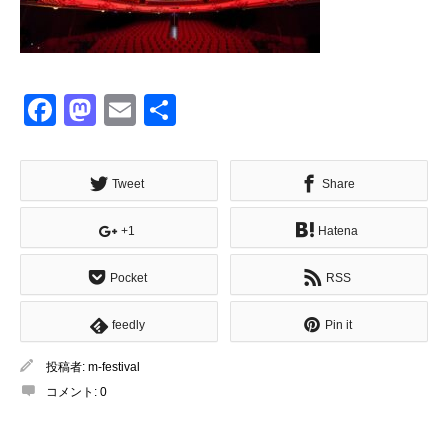
Facebook
Mastodon
Email
共
有
Tweet
Share
+1
Hatena
Pocket
RSS
feedly
Pin it
投稿者:
m-festival
コメント:
0