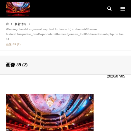
検索
新着情報
Warning
: Invalid argument supplied for foreach() in
/home/i36sr/m-
festival.biz/public_html/wp-content/themes/gensen_tcd050/breadcrumb.php
on line
94
画像 89 (2)
画像 89 (2)
2026/07/05