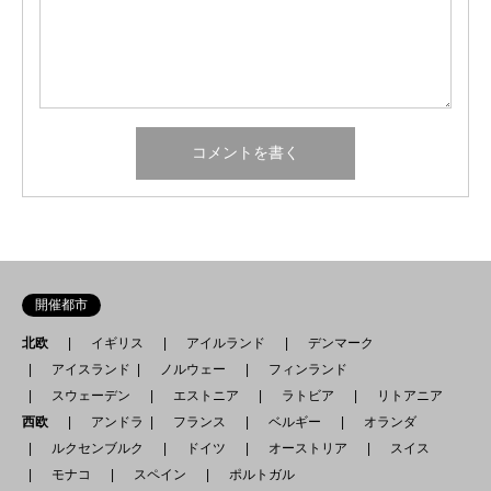
開催都市
北欧
イギリス
アイルランド
デンマーク
アイスランド
ノルウェー
フィンランド
スウェーデン
エストニア
ラトビア
リトアニア
西欧
アンドラ
フランス
ベルギー
オランダ
ルクセンブルク
ドイツ
オーストリア
スイス
モナコ
スペイン
ポルトガル