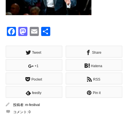
Facebook
Mastodon
Email
共
有
Tweet
Share
+1
Hatena
Pocket
RSS
feedly
Pin it
投稿者:
m-festival
コメント:
0