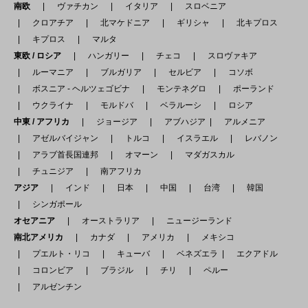
南欧
ヴァチカン
イタリア
スロベニア
クロアチア
北マケドニア
ギリシャ
北キプロス
キプロス
マルタ
東欧 / ロシア
ハンガリー
チェコ
スロヴァキア
ルーマニア
ブルガリア
セルビア
コソボ
ボスニア - ヘルツェゴビナ
モンテネグロ
ポーランド
ウクライナ
モルドバ
ベラルーシ
ロシア
中東 / アフリカ
ジョージア
アブハジア
アルメニア
アゼルバイジャン
トルコ
イスラエル
レバノン
アラブ首長国連邦
オマーン
マダガスカル
チュニジア
南アフリカ
アジア
インド
日本
中国
台湾
韓国
シンガポール
オセアニア
オーストラリア
ニュージーランド
南北アメリカ
カナダ
アメリカ
メキシコ
プエルト・リコ
キューバ
ベネズエラ
エクアドル
コロンビア
ブラジル
チリ
ペルー
アルゼンチン