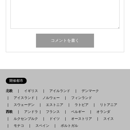
開催都市
北欧
イギリス
アイルランド
デンマーク
アイスランド
ノルウェー
フィンランド
スウェーデン
エストニア
ラトビア
リトアニア
西欧
アンドラ
フランス
ベルギー
オランダ
ルクセンブルク
ドイツ
オーストリア
スイス
モナコ
スペイン
ポルトガル