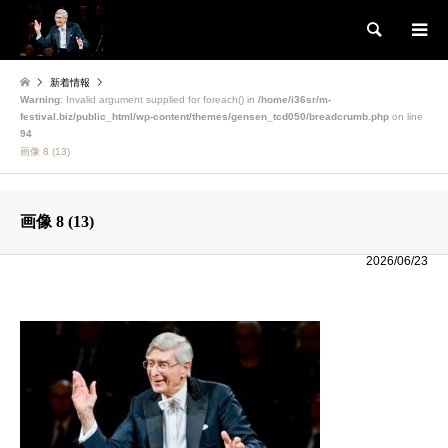
検索
新着情報
Warning
: Invalid argument supplied for foreach() in
/home/i36sr/m-
festival.biz/public_html/wp-content/themes/gensen_tcd050/breadcrumb.php
on line
94
画像 8 (13)
画像 8 (13)
2026/06/23